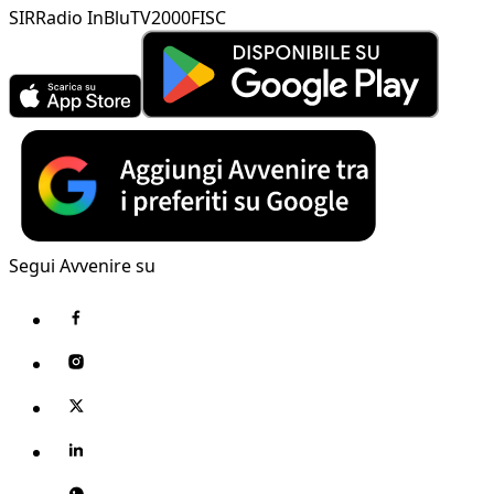
SIR
Radio InBlu
TV2000
FISC
Segui Avvenire su