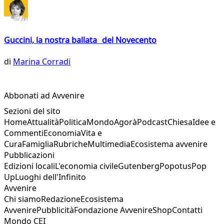
Guccini, la nostra ballata del Novecento
di
Marina Corradi
Abbonati ad Avvenire
Sezioni del sito
Home
Attualità
Politica
Mondo
Agorà
Podcast
Chiesa
Idee e
Commenti
Economia
Vita e
Cura
Famiglia
Rubriche
Multimedia
Ecosistema avvenire
Pubblicazioni
Edizioni locali
L'economia civile
Gutenberg
Popotus
Pop
Up
Luoghi dell'Infinito
Avvenire
Chi siamo
Redazione
Ecosistema
Avvenire
Pubblicità
Fondazione Avvenire
Shop
Contatti
Mondo CEI