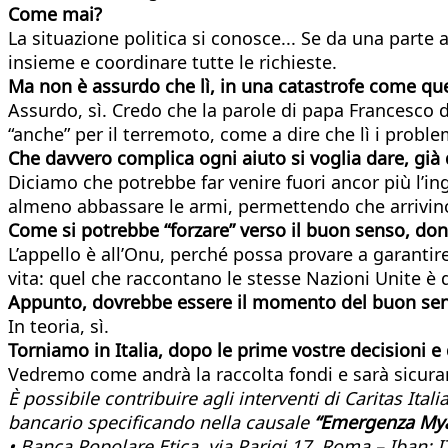
Come mai?
La situazione politica si conosce... Se da una parte 
insieme e coordinare tutte le richieste.
Ma non è assurdo che lì, in una catastrofe come que
Assurdo, sì. Credo che la parole di papa Francesco d
“anche” per il terremoto, come a dire che lì i problem
Che davvero complica ogni aiuto si voglia dare, già di
Diciamo che potrebbe far venire fuori ancor più l’ingi
almeno abbassare le armi, permettendo che arrivino 
Come si potrebbe “forzare” verso il buon senso, don
L’appello è all’Onu, perché possa provare a garantire
vita: quel che raccontano le stesse Nazioni Unite 
Appunto, dovrebbe essere il momento del buon sens
In teoria, sì.
Torniamo in Italia, dopo le prime vostre decisioni e
Vedremo come andrà la raccolta fondi e sarà sicurame
È possibile contribuire agli interventi di Caritas Ita
bancario specificando nella causale
“Emergenza My
• Banca Popolare Etica, via Parigi 17, Roma – Iban: