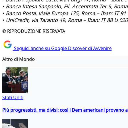
• Banca Intesa Sanpaolo, Fil. Accentrata Ter S, Ro
• Banco Posta, viale Europa 175, Roma – Iban: IT 9
• UniCredit, via Taranto 49, Roma – Iban: IT 88 U 0
© RIPRODUZIONE RISERVATA
Seguici anche su Google Discover di Avvenire
Altro di Mondo
Stati Uniti
Più progressisti, ma divisi: così i Dem americani provano a 