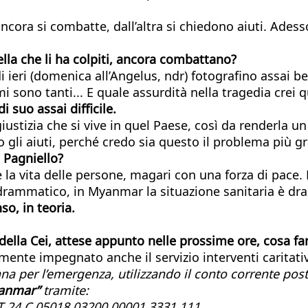
ancora si combatte, dall’altra si chiedono aiuti. Ades
lla che li ha colpiti, ancora combattano?
i ieri (domenica all’Angelus, ndr) fotografino assai b
i sono tanti... E quale assurdità nella tragedia crei q
 suo assai difficile.
ustizia che si vive in quel Paese, così da renderla un m
gli aiuti, perché credo sia questo il problema più g
 Pagniello?
 la vita delle persone, magari con una forza di pace. P
è drammatico, in Myanmar la situazione sanitaria è d
o, in teoria.
 della Cei, attese appunto nelle prossime ore, cosa fa
nte impegnato anche il servizio interventi caritativi
liana per l’emergenza, utilizzando il conto corrente po
anmar”
tramite:
 IT 24 C 05018 03200 00001 3331 111