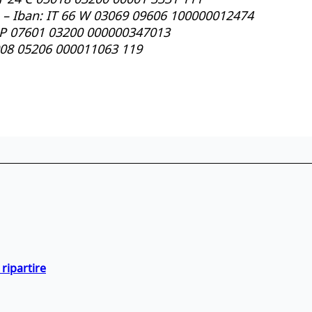
ma – Iban: IT 66 W 03069 09606 100000012474
1 P 07601 03200 000000347013
2008 05206 000011063 119
ripartire