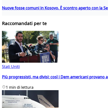
Nuove fosse comuni in Kosovo. È scontro aperto con la Se
Raccomandati per te
Stati Uniti
Più progressisti, ma divisi: così i Dem americani provano a 
1 min di lettura