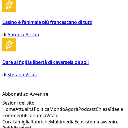
L'asino è l'animale più francescano di tutti
di
Antonia Arslan
Dare ai figli la libertà di cavarsela da soli
di
Stefano Vicari
Abbonati ad Avvenire
Sezioni del sito
Home
Attualità
Politica
Mondo
Agorà
Podcast
Chiesa
Idee e
Commenti
Economia
Vita e
Cura
Famiglia
Rubriche
Multimedia
Ecosistema avvenire
Pubblicazioni