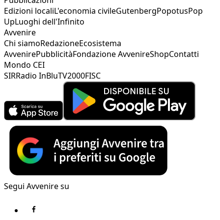
Edizioni locali
L'economia civile
Gutenberg
Popotus
Pop
Up
Luoghi dell'Infinito
Avvenire
Chi siamo
Redazione
Ecosistema
Avvenire
Pubblicità
Fondazione Avvenire
Shop
Contatti
Mondo CEI
SIR
Radio InBlu
TV2000
FISC
Segui Avvenire su