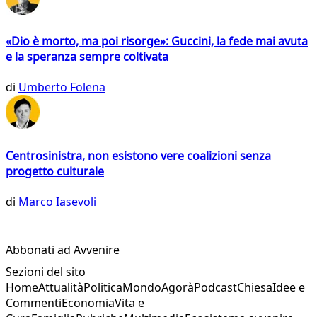
«Dio è morto, ma poi risorge»: Guccini, la fede mai avuta
e la speranza sempre coltivata
di
Umberto Folena
Centrosinistra, non esistono vere coalizioni senza
progetto culturale
di
Marco Iasevoli
Abbonati ad Avvenire
Sezioni del sito
Home
Attualità
Politica
Mondo
Agorà
Podcast
Chiesa
Idee e
Commenti
Economia
Vita e