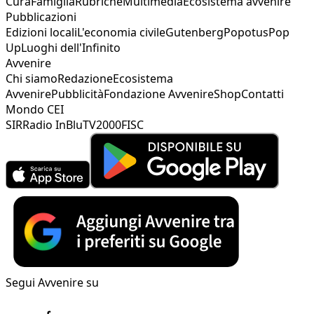
Cura
Famiglia
Rubriche
Multimedia
Ecosistema avvenire
Pubblicazioni
Edizioni locali
L'economia civile
Gutenberg
Popotus
Pop
Up
Luoghi dell'Infinito
Avvenire
Chi siamo
Redazione
Ecosistema
Avvenire
Pubblicità
Fondazione Avvenire
Shop
Contatti
Mondo CEI
SIR
Radio InBlu
TV2000
FISC
Segui Avvenire su