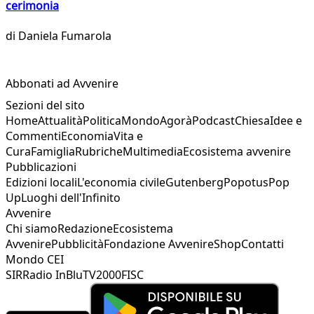
cerimonia
di
Daniela Fumarola
Abbonati ad Avvenire
Sezioni del sito
Home
Attualità
Politica
Mondo
Agorà
Podcast
Chiesa
Idee e
Commenti
Economia
Vita e
Cura
Famiglia
Rubriche
Multimedia
Ecosistema avvenire
Pubblicazioni
Edizioni locali
L'economia civile
Gutenberg
Popotus
Pop
Up
Luoghi dell'Infinito
Avvenire
Chi siamo
Redazione
Ecosistema
Avvenire
Pubblicità
Fondazione Avvenire
Shop
Contatti
Mondo CEI
SIR
Radio InBlu
TV2000
FISC