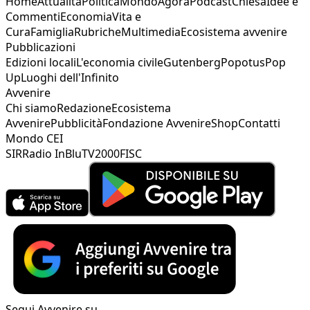
Home
Attualità
Politica
Mondo
Agorà
Podcast
Chiesa
Idee e
Commenti
Economia
Vita e
Cura
Famiglia
Rubriche
Multimedia
Ecosistema avvenire
Pubblicazioni
Edizioni locali
L'economia civile
Gutenberg
Popotus
Pop
Up
Luoghi dell'Infinito
Avvenire
Chi siamo
Redazione
Ecosistema
Avvenire
Pubblicità
Fondazione Avvenire
Shop
Contatti
Mondo CEI
SIR
Radio InBlu
TV2000
FISC
Segui Avvenire su