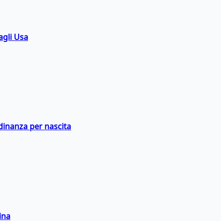
agli Usa
adinanza per nascita
ina