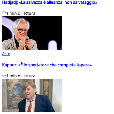
Hadjadj: «La salvezza è alleanza, non salvataggio»
1 min di lettura
Arte
Kapoor: «È lo spettatore che completa l’opera»
1 min di lettura