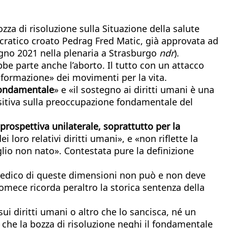
a di risoluzione sulla Situazione della salute
ocratico croato Pedrag Fred Matic, già approvata ad
ugno 2021 nella plenaria a Strasburgo
ndr
).
ebbe parte anche l’aborto. Il tutto con un attacco
nformazione» dei movimenti per la vita.
 fondamentale
» e «il sostegno ai diritti umani è una
sitiva sulla preoccupazione fondamentale del
prospettiva unilaterale, soprattutto per la
 loro relativi diritti umani», e «non riflette la
iglio non nato». Contestata pure la definizione
 medico di queste dimensioni non può e non deve
omece ricorda peraltro la storica sentenza della
ui diritti umani o altro che lo sancisca, né un
 che la bozza di risoluzione neghi il fondamentale