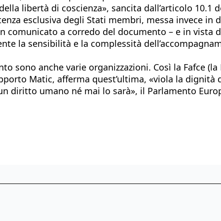
ella libertà di coscienza», sancita dall’articolo 10.1 d
etenza esclusiva degli Stati membri, messa invece in d
 un comunicato a corredo del documento – e in vista 
ente la sensibilità e la complessità dell’accompagnam
o sono anche varie organizzazioni. Così la Fafce (la 
apporto Matic, afferma quest’ultima, «viola la dignit
o un diritto umano né mai lo sarà», il Parlamento Eu