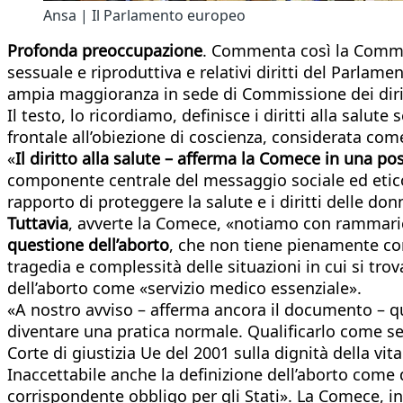
Ansa | Il Parlamento europeo
Profonda preoccupazione
. Commenta così la Commiss
sessuale e riproduttiva e relativi diritti del Parl
ampia maggioranza in sede di Commissione dei dirit
Il testo, lo ricordiamo, definisce i diritti alla salu
frontale all’obiezione di coscienza, considerata co
«
Il diritto alla salute – afferma la Comece in una po
componente centrale del messaggio sociale ed etico
rapporto di proteggere la salute e i diritti delle don
Tuttavia
, avverte la Comece, «notiamo con rammaric
questione dell’aborto
, che non tiene pienamente conto
tragedia e complessità delle situazioni in cui si tro
dell’aborto come «servizio medico essenziale».
«A nostro avviso – afferma ancora il documento – q
diventare una pratica normale. Qualificarlo come se
Corte di giustizia Ue del 2001 sulla dignità della vit
Inaccettabile anche la definizione dell’aborto come d
corrispondente obbligo per gli Stati». La Comece, i