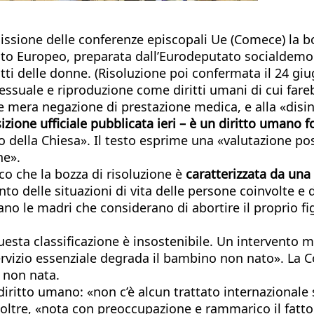
ione delle conferenze episcopali Ue (Comece) la bozz
amento Europeo, preparata dall’Eurodeputato socialdem
ti delle donne. (Risoluzione poi confermata il 24 gi
te sessuale e riproduzione come diritti umani di cui far
me mera negazione di prestazione medica, e alla «disi
sizione ufficiale pubblicata ieri – è un diritto umano
 della Chiesa». Il testo esprime una «valutazione po
ne».
o che la bozza di risoluzione è
caratterizzata da una 
 delle situazioni di vita delle persone coinvolte e dei
vano le madri che considerano di abortire il proprio f
uesta classificazione è insostenibile. Un intervento
rvizio essenziale degrada il bambino non nato». La C
a non nata.
iritto umano: «non c’è alcun trattato internazionale s
noltre, «nota con preoccupazione e rammarico il fatto