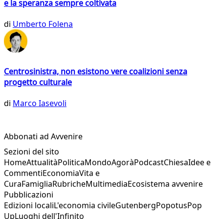
e la speranza sempre coltivata
di
Umberto Folena
Centrosinistra, non esistono vere coalizioni senza
progetto culturale
di
Marco Iasevoli
Abbonati ad Avvenire
Sezioni del sito
Home
Attualità
Politica
Mondo
Agorà
Podcast
Chiesa
Idee e
Commenti
Economia
Vita e
Cura
Famiglia
Rubriche
Multimedia
Ecosistema avvenire
Pubblicazioni
Edizioni locali
L'economia civile
Gutenberg
Popotus
Pop
Up
Luoghi dell'Infinito