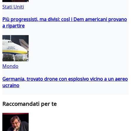
Stati Uniti
Più progressisti, ma divisi: così i Dem americani provano
a ripartire
Mondo
Germania, trovato drone con esplosivo vicino a un aereo
ucraino
Raccomandati per te