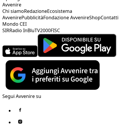
Avvenire
Chi siamo
Redazione
Ecosistema
Avvenire
Pubblicità
Fondazione Avvenire
Shop
Contatti
Mondo CEI
SIR
Radio InBlu
TV2000
FISC
Segui Avvenire su