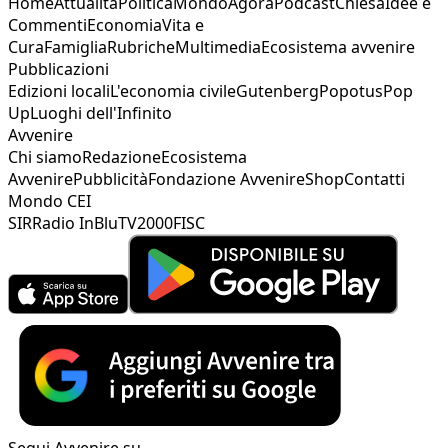
Home
Attualità
Politica
Mondo
Agorà
Podcast
Chiesa
Idee e
Commenti
Economia
Vita e
Cura
Famiglia
Rubriche
Multimedia
Ecosistema avvenire
Pubblicazioni
Edizioni locali
L'economia civile
Gutenberg
Popotus
Pop
Up
Luoghi dell'Infinito
Avvenire
Chi siamo
Redazione
Ecosistema
Avvenire
Pubblicità
Fondazione Avvenire
Shop
Contatti
Mondo CEI
SIR
Radio InBlu
TV2000
FISC
Segui Avvenire su