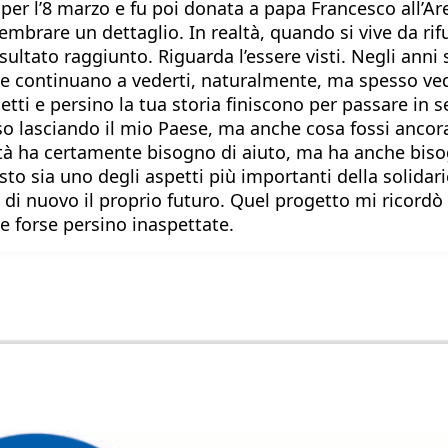
e per l’8 marzo e fu poi donata a papa Francesco all’A
mbrare un dettaglio. In realtà, quando si vive da rif
risultato raggiunto. Riguarda l’essere visti. Negli ann
one continuano a vederti, naturalmente, ma spesso ved
getti e persino la tua storia finiscono per passare i
 lasciando il mio Paese, ma anche cosa fossi ancora i
ità ha certamente bisogno di aiuto, ma ha anche biso
esto sia uno degli aspetti più importanti della solida
i nuovo il proprio futuro. Quel progetto mi ricordò c
e forse persino inaspettate.