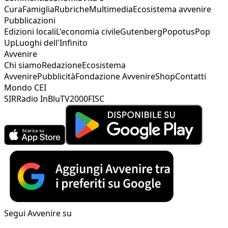
Cura
Famiglia
Rubriche
Multimedia
Ecosistema avvenire
Pubblicazioni
Edizioni locali
L'economia civile
Gutenberg
Popotus
Pop
Up
Luoghi dell'Infinito
Avvenire
Chi siamo
Redazione
Ecosistema
Avvenire
Pubblicità
Fondazione Avvenire
Shop
Contatti
Mondo CEI
SIR
Radio InBlu
TV2000
FISC
Segui Avvenire su