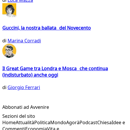
di
Luca Mazza
Guccini, la nostra ballata del Novecento
di
Marina Corradi
Il Great Game tra Londra e Mosca che continua
(indisturbato) anche oggi
di
Giorgio Ferrari
Abbonati ad Avvenire
Sezioni del sito
Home
Attualità
Politica
Mondo
Agorà
Podcast
Chiesa
Idee e
Commenti
Economia
Vita e