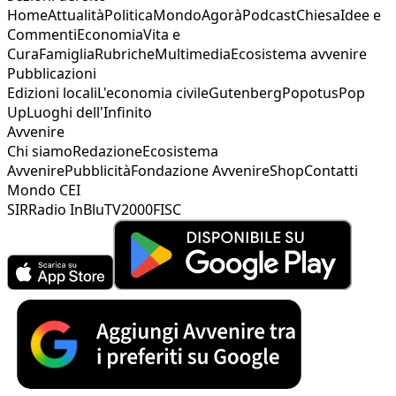
Home
Attualità
Politica
Mondo
Agorà
Podcast
Chiesa
Idee e
Commenti
Economia
Vita e
Cura
Famiglia
Rubriche
Multimedia
Ecosistema avvenire
Pubblicazioni
Edizioni locali
L'economia civile
Gutenberg
Popotus
Pop
Up
Luoghi dell'Infinito
Avvenire
Chi siamo
Redazione
Ecosistema
Avvenire
Pubblicità
Fondazione Avvenire
Shop
Contatti
Mondo CEI
SIR
Radio InBlu
TV2000
FISC