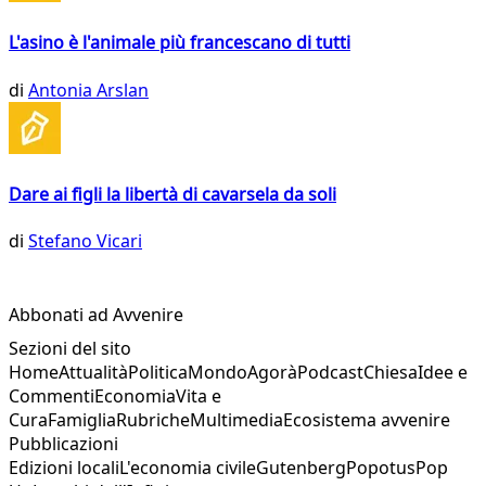
L'asino è l'animale più francescano di tutti
di
Antonia Arslan
Dare ai figli la libertà di cavarsela da soli
di
Stefano Vicari
Abbonati ad Avvenire
Sezioni del sito
Home
Attualità
Politica
Mondo
Agorà
Podcast
Chiesa
Idee e
Commenti
Economia
Vita e
Cura
Famiglia
Rubriche
Multimedia
Ecosistema avvenire
Pubblicazioni
Edizioni locali
L'economia civile
Gutenberg
Popotus
Pop