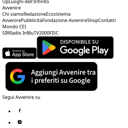
Up
Luoghi dell'Infinito
Avvenire
Chi siamo
Redazione
Ecosistema
Avvenire
Pubblicità
Fondazione Avvenire
Shop
Contatti
Mondo CEI
SIR
Radio InBlu
TV2000
FISC
Segui Avvenire su