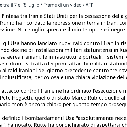
tra il 7 e l'8 luglio / Frame di un video / AFP
l'intesa tra Iran e Stati Uniti per la cessazione della 
Trump ha ricordato la repressione interna in Iran, con
essime. Non voglio sprecare il mio tempo, se i negozi
 gli Usa hanno lanciato nuovi raid contro l'Iran in risp
ndo decine di installazioni militari statunitensi in K
a aerea iraniani, le infrastrutture portuali, i sistemi 
ve e droni. Si tratta dei primi attacchi militari statun
i raid iraniani del giorno precedente contro tre navi
ngiustificata, pericolosa e una chiara violazione del c
ttacco contro l'Iran e ne ha ordinato l'esecuzione men
 Pete Hegseth, quello di Stato Marco Rubio, quello al 
nario "non è ancora chiaro per quanto tempo prosegu
.
ha definito i bombardamenti Usa "assolutamente necess
za", ha notato. Rutte ha poi dichiarato di aspettarsi c