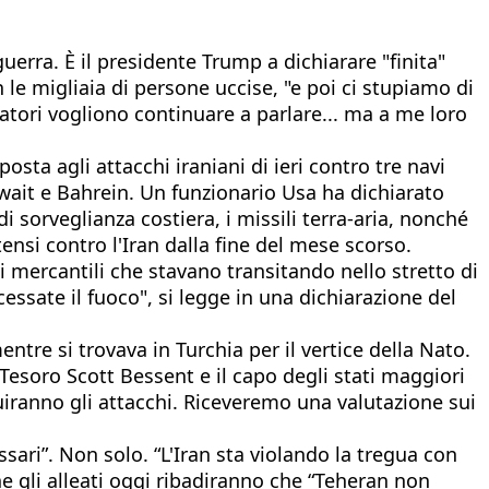
guerra. È il presidente Trump a dichiarare "finita"
 le migliaia di persone uccise, "e poi ci stupiamo di
atori vogliono continuare a parlare... ma a me loro
osta agli attacchi iraniani di ieri contro tre navi
uwait e Bahrein. Un funzionario Usa ha dichiarato
di sorveglianza costiera, i missili terra-aria, nonché
itensi contro l'Iran dalla fine del mese scorso.
 mercantili che stavano transitando nello stretto di
essate il fuoco", si legge in una dichiarazione del
tre si trovava in Turchia per il vertice della Nato.
Tesoro Scott Bessent e il capo degli stati maggiori
iranno gli attacchi. Riceveremo una valutazione sui
ari”. Non solo. “L'Iran sta violando la tregua con
he gli alleati oggi ribadiranno che “Teheran non