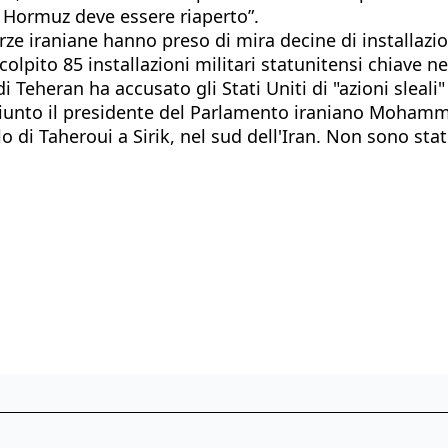
i Hormuz deve essere riaperto”.
orze iraniane hanno preso di mira decine di installazio
olpito 85 installazioni militari statunitensi chiave 
 di Teheran ha accusato gli Stati Uniti di "azioni slea
 aggiunto il presidente del Parlamento iraniano Moham
lo di Taheroui a Sirik, nel sud dell'Iran. Non sono st