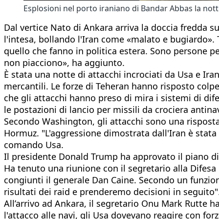
Esplosioni nel porto iraniano di Bandar Abbas la notte 
Dal vertice Nato di Ankara arriva la doccia fredda sul
l'intesa, bollando l'Iran come «malato e bugiardo». 
quello che fanno in politica estera. Sono persone p
non piacciono», ha aggiunto.
È stata una notte di attacchi incrociati da Usa e Iran:
mercantili. Le forze di Teheran hanno risposto colpe
che gli attacchi hanno preso di mira i sistemi di difes
le postazioni di lancio per missili da crociera antina
Secondo Washington, gli attacchi sono una risposta a
Hormuz. "L'aggressione dimostrata dall'Iran è stata i
comando Usa.
Il presidente Donald Trump ha approvato il piano di a
Ha tenuto una riunione con il segretario alla Difesa
congiunti il generale Dan Caine. Secondo un funzio
risultati dei raid e prenderemo decisioni in seguito"
All’arrivo ad Ankara, il segretario Onu Mark Rutte 
l'attacco alle navi, gli Usa dovevano reagire con for