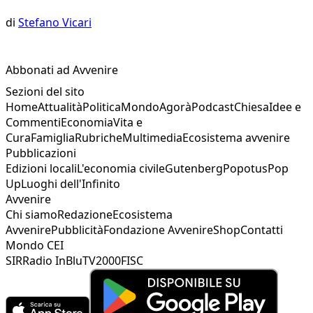
di
Stefano Vicari
Abbonati ad Avvenire
Sezioni del sito
Home
Attualità
Politica
Mondo
Agorà
Podcast
Chiesa
Idee e
Commenti
Economia
Vita e
Cura
Famiglia
Rubriche
Multimedia
Ecosistema avvenire
Pubblicazioni
Edizioni locali
L'economia civile
Gutenberg
Popotus
Pop
Up
Luoghi dell'Infinito
Avvenire
Chi siamo
Redazione
Ecosistema
Avvenire
Pubblicità
Fondazione Avvenire
Shop
Contatti
Mondo CEI
SIR
Radio InBlu
TV2000
FISC