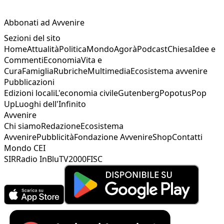
Abbonati ad Avvenire
Sezioni del sito
Home
Attualità
Politica
Mondo
Agorà
Podcast
Chiesa
Idee e
Commenti
Economia
Vita e
Cura
Famiglia
Rubriche
Multimedia
Ecosistema avvenire
Pubblicazioni
Edizioni locali
L'economia civile
Gutenberg
Popotus
Pop
Up
Luoghi dell'Infinito
Avvenire
Chi siamo
Redazione
Ecosistema
Avvenire
Pubblicità
Fondazione Avvenire
Shop
Contatti
Mondo CEI
SIR
Radio InBlu
TV2000
FISC