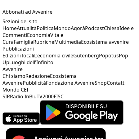
Abbonati ad Avvenire
Sezioni del sito
Home
Attualità
Politica
Mondo
Agorà
Podcast
Chiesa
Idee e
Commenti
Economia
Vita e
Cura
Famiglia
Rubriche
Multimedia
Ecosistema avvenire
Pubblicazioni
Edizioni locali
L'economia civile
Gutenberg
Popotus
Pop
Up
Luoghi dell'Infinito
Avvenire
Chi siamo
Redazione
Ecosistema
Avvenire
Pubblicità
Fondazione Avvenire
Shop
Contatti
Mondo CEI
SIR
Radio InBlu
TV2000
FISC