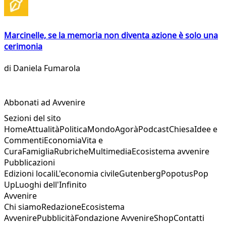
Marcinelle, se la memoria non diventa azione è solo una
cerimonia
di
Daniela Fumarola
Abbonati ad Avvenire
Sezioni del sito
Home
Attualità
Politica
Mondo
Agorà
Podcast
Chiesa
Idee e
Commenti
Economia
Vita e
Cura
Famiglia
Rubriche
Multimedia
Ecosistema avvenire
Pubblicazioni
Edizioni locali
L'economia civile
Gutenberg
Popotus
Pop
Up
Luoghi dell'Infinito
Avvenire
Chi siamo
Redazione
Ecosistema
Avvenire
Pubblicità
Fondazione Avvenire
Shop
Contatti