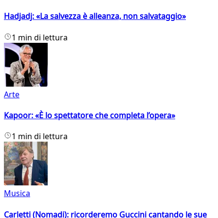
Hadjadj: «La salvezza è alleanza, non salvataggio»
1 min di lettura
Arte
Kapoor: «È lo spettatore che completa l’opera»
1 min di lettura
Musica
Carletti (Nomadi): ricorderemo Guccini cantando le sue