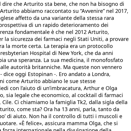
l dire che Arturito sta bene, che non ha bisogno di
 Arturito abbiamo raccontato su “Avvenire” nel 2017,
nglese affetto da una variante della stessa rara
 prospettiva di un rapido deterioramento dei
fferenza fondamentale è che nel 2012 Arturito,
 la sicurezza dei farmaci negli Stati Uniti, a provare
a la morte certa. La terapia era un protocollo
Presbyterian Hospital di New York, che da anni
ppia una speranza. La sua medicina, il monofosfato
i alle autorità britanniche. Ma queste non vennero
 - dice oggi Estopinan -. Ero andato a Londra,
ini come Arturito abbiano le sue stesse
edi con l’aiuto di un’imbracatura, Arthur e Olga
o, sia legale che economico, al cocktail di farmaci
 Cile. Ci chiamiamo la famiglia Tk2, dalla sigla della
turito, come sta? Ora ha 13 anni, parla, tanto da
 di aiuto. Non ha il controllo di tutti i muscoli e
 nuotare. «È felice», assicura mamma Olga, che si
 forza internazionale nella divulgazione della