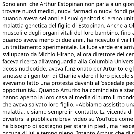
Sono anni che Arthur Estopinan non parla a un giorna
trovare nuovi medici, nuovi farmaci o nuovi fondi p
quando aveva sei anni e i suoi genitori si erano unit
malattia genetica del figlio di Estopinan. Anche a O
muscoli e degli organi vitali del loro bambino, fino 
quando aveva meno di due anni, ha ricevuto il via lib
un trattamento sperimentale. La luce verde era arriv
sviluppato da Michio Hirano, allora direttore del ce
faceva ricerca all’avanguardia alla Columbia Univers
deossinucleotide, aveva funzionato per Arturito e g
smosse e i genitori di Charlie videro il loro piccol
avevamo fatto una protesta davanti all’ospedale ped
opportunità». Quando Arturito ha cominciato a stare 
hanno aperto la loro casa ai media di tutto il mondo
che aveva salvato loro figlio. «Abbiamo assistito una
malattia, e siamo sempre in contatto. La vicenda di 
divertirsi a pubblicare brevi video su YouTube come 
ha bisogno di sostegno per stare in piedi, ma riesce
occupa di lui a tempo pieno. Intanto Arthur, che di 