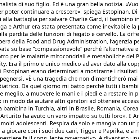
lista di suo figlio. Ed è una gran bella notizia. «Vuo
er poter continuare a crescere», spiega Estopinan. Di
i alla battaglia per salvare Charlie Gard, il bambino i
lga e Arthur era stata presentata come inevitabile la
alla perdita delle funzioni di fegato e cervello. La di
era della Food and Drug Administration, l’agenzia per
ata su base “compassionevole” perché l’alternativa er
ntro per le malattie mitocondriali e metaboliche del 
ity. Era il primo e unico medico ad aver dato alla co
li Estopinan erano determinati a mostrarne i risultat
o spegnersi. «È una tragedia che non dimenticherò mai
iatrico. Da quel giorno mi batto perché tutti i bamb
meglio, a muovere le mani e i piedi e a restare in pi
 in modo da aiutare altri genitori ad ottenere access
 bambina in Turchia, altri in Brasile, Romania, Corea,
Arturito ha avuto un vero impatto su tutti loro». E Ar
molti adolescenti. Respira da solo e mangia con un po’
 a giocare con i suoi due cani, Tigger e Paprika, e a
mestiere fa il consulente governativo, è diventato una