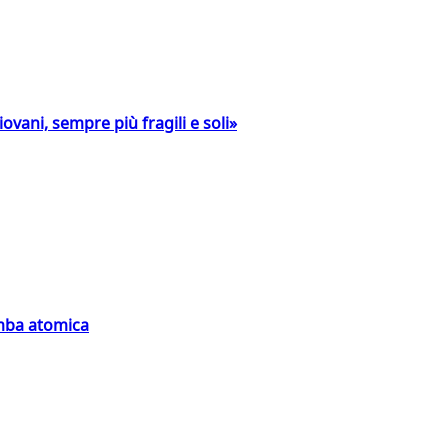
ovani, sempre più fragili e soli»
omba atomica