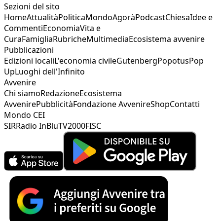
Sezioni del sito
Home
Attualità
Politica
Mondo
Agorà
Podcast
Chiesa
Idee e
Commenti
Economia
Vita e
Cura
Famiglia
Rubriche
Multimedia
Ecosistema avvenire
Pubblicazioni
Edizioni locali
L'economia civile
Gutenberg
Popotus
Pop
Up
Luoghi dell'Infinito
Avvenire
Chi siamo
Redazione
Ecosistema
Avvenire
Pubblicità
Fondazione Avvenire
Shop
Contatti
Mondo CEI
SIR
Radio InBlu
TV2000
FISC