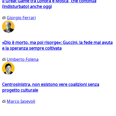
Il Great Game tra Londra e Mosca che continua
(indisturbato) anche oggi
di
Giorgio Ferrari
«Dio è morto, ma poi risorge»: Guccini, la fede mai avuta
e la speranza sempre coltivata
di
Umberto Folena
Centrosinistra, non esistono vere coalizioni senza
progetto culturale
di
Marco Iasevoli