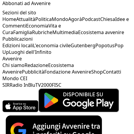
Abbonati ad Avvenire
Sezioni del sito
Home
Attualità
Politica
Mondo
Agorà
Podcast
Chiesa
Idee e
Commenti
Economia
Vita e
Cura
Famiglia
Rubriche
Multimedia
Ecosistema avvenire
Pubblicazioni
Edizioni locali
L'economia civile
Gutenberg
Popotus
Pop
Up
Luoghi dell'Infinito
Avvenire
Chi siamo
Redazione
Ecosistema
Avvenire
Pubblicità
Fondazione Avvenire
Shop
Contatti
Mondo CEI
SIR
Radio InBlu
TV2000
FISC