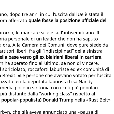
, dopo tre anni in cui l’uscita dall’Ue è stata il
cora afferrato
quale fosse la posizione ufficiale del
itorno, le mancate scuse sull’antisemitismo. Il
storia personale di un leader che non ha saputo
ima ora. Alla Camera dei Comuni, dove pure siede da
ori liberi, fra gli “indisciplinati” della sinistra
lla base verso gli ex blairiani liberal in carriera
.
n ha sperato fino all’ultimo, se non di vincere,
briciolato, roccaforti laburiste ed ex comunità di
la Brexit. «Le persone che avevano votato per l’uscita
tizzato ieri la deputata laburista Lisa Nandy.
media poco in sintonia con i ceti più popolari.
iù distante dalla “working class” rispetto al
ma popolar-populista) Donald Trump
nella «Rust Belt»,
Corbyn, che già aveva annunciato una «pausa di