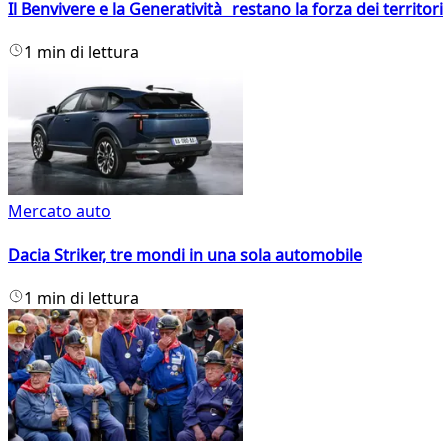
Il Benvivere e la Generatività restano la forza dei territori
1 min di lettura
Mercato auto
Dacia Striker, tre mondi in una sola automobile
1 min di lettura