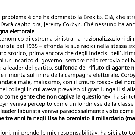
 problema è che ha dominato la Brexit». Già, che strano
 l’avrà capito ora, Jeremy Corbyn. Ché nessuno ha an
gna elettorale.
onomico di estrema sinistra, la nazionalizzazioni di r
burista dal 1935 – affonda le sue radici nella stessa 
ato storico, prima ancora che degli indecisi dell’ult
un incarico di governo, sempre nella retrovia dei battit
a a leader del partito,
sull’onda del rifiuto dilagante ne
de rimonta sul finire della campagna elettorale, Corby
ata male, malissimo, con il «muro rosso» del nord s
ei collegi in cui aveva prevalso di gran lunga il sì al
, o come gente che non capiva la questione
», ha sinte
rbyn veniva percepito come un londinese della classe 
 leader laburista veniva paradossalmente visto come p
e tre anni fa negli Usa ha premiato il miliardario (
zioni, mi prendo le mie responsabilità», ha sibilato 