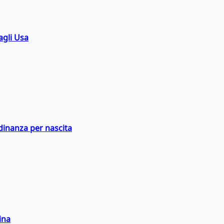
agli Usa
adinanza per nascita
ina