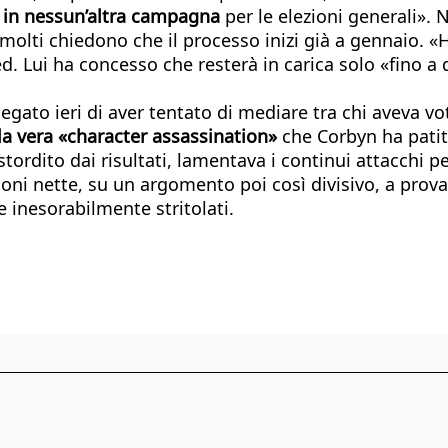
o in nessun’altra campagna
per le elezioni generali».
 molti chiedono che il processo inizi già a gennaio. «Ha
 Lui ha concesso che resterà in carica solo «fino a q
iegato ieri di aver tentato di mediare tra chi aveva v
la vera «character assassination»
che Corbyn ha patito
stordito dai risultati, lamentava i continui attacchi pe
ioni nette, su un argomento poi così divisivo, a prova
re inesorabilmente stritolati.