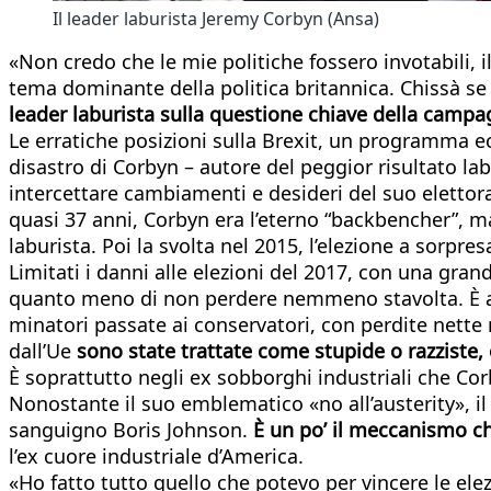
Il leader laburista Jeremy Corbyn (Ansa)
«Non credo che le mie politiche fossero invotabili, il
tema dominante della politica britannica. Chissà se
leader laburista sulla questione chiave della campa
Le erratiche posizioni sulla Brexit, un programma ec
disastro di Corbyn – autore del peggior risultato la
intercettare cambiamenti e desideri del suo elettor
quasi 37 anni, Corbyn era l’eterno “backbencher”, mai 
laburista. Poi la svolta nel 2015, l’elezione a sorpres
Limitati i danni alle elezioni del 2017, con una gran
quanto meno di non perdere nemmeno stavolta. È and
minatori passate ai conservatori, con perdite nette n
dall’Ue
sono state trattate come stupide o razziste
È soprattutto negli ex sobborghi industriali che Co
Nonostante il suo emblematico «no all’austerity», il
sanguigno Boris Johnson.
È un po’ il meccanismo ch
l’ex cuore industriale d’America.
«Ho fatto tutto quello che potevo per vincere le ele