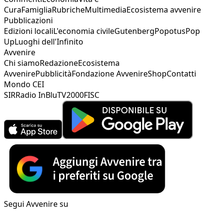
Cura
Famiglia
Rubriche
Multimedia
Ecosistema avvenire
Pubblicazioni
Edizioni locali
L'economia civile
Gutenberg
Popotus
Pop
Up
Luoghi dell'Infinito
Avvenire
Chi siamo
Redazione
Ecosistema
Avvenire
Pubblicità
Fondazione Avvenire
Shop
Contatti
Mondo CEI
SIR
Radio InBlu
TV2000
FISC
Segui Avvenire su