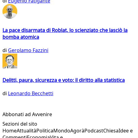
di
Eugenio Fatigante
La pace disarmata di Roblat, lo scienziato che lasciò la
bomba atomica
di
Gerolamo Fazzini
Delitti, paura, sicurezza e voto: il diritto alla statistica
di
Leonardo Becchetti
Abbonati ad Avvenire
Sezioni del sito
Home
Attualità
Politica
Mondo
Agorà
Podcast
Chiesa
Idee e
Commenti
Economia
Vita e