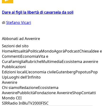
Dare ai figli la libertà di cavarsela da soli
di
Stefano Vicari
Abbonati ad Avvenire
Sezioni del sito
Home
Attualità
Politica
Mondo
Agorà
Podcast
Chiesa
Idee e
Commenti
Economia
Vita e
Cura
Famiglia
Rubriche
Multimedia
Ecosistema avvenire
Pubblicazioni
Edizioni locali
L'economia civile
Gutenberg
Popotus
Pop
Up
Luoghi dell'Infinito
Avvenire
Chi siamo
Redazione
Ecosistema
Avvenire
Pubblicità
Fondazione Avvenire
Shop
Contatti
Mondo CEI
SIR
Radio InBlu
TV2000
FISC