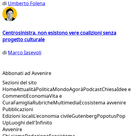
di
Umberto Folena
Centrosinistra, non esistono vere coalizioni senza
progetto culturale
di
Marco Iasevoli
Abbonati ad Avvenire
Sezioni del sito
Home
Attualità
Politica
Mondo
Agorà
Podcast
Chiesa
Idee e
Commenti
Economia
Vita e
Cura
Famiglia
Rubriche
Multimedia
Ecosistema avvenire
Pubblicazioni
Edizioni locali
L'economia civile
Gutenberg
Popotus
Pop
Up
Luoghi dell'Infinito
Avvenire
Chi siamo
Redazione
Ecosistema