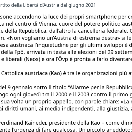
rtito della Libertà d’Austria dal giugno 2021
rsone accendono la luce dei propri smartphone per cr
ica nel centro di Vienna, cuore del potere politico aus
della Repubblica, dall’altro la cancelleria federale. 
i. «Non vogliamo un’Austria di estrema destra» si leg
hiesa austriaca l’inquietudine per gli ultimi sviluppi è 
 della Fpö, arrivata in testa alle elezioni del 29 sette
) e liberali (Neos) e ora l’Övp è pronta a farlo diven
 Cattolica austriaca (Kaö) è tra le organizzazioni più 
del 9 gennaio sotto il titolo “Allarme per la Repubblic
o ogni giovedì tra il 2000 e il 2003 contro il primo g
ua volta un proprio appello, con parole chiare: «La no
 diritti umani, ai media indipendenti, alla giustizia, 
erdinand Kaineder, presidente della Kaö – come dimo
ente l'urgenza di fare qualcosa. Un piccolo aneddot