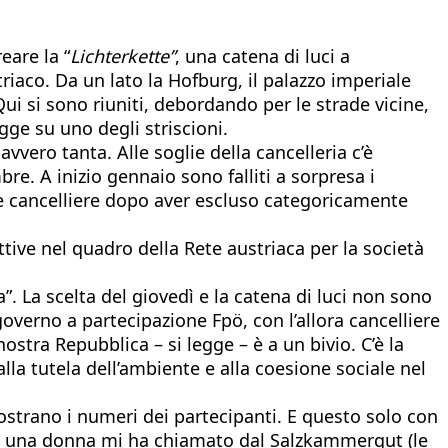
eare la “
Lichterkette”
, una catena di luci a
triaco. Da un lato la Hofburg, il palazzo imperiale
Qui si sono riuniti, debordando per le strade vicine,
ge su uno degli striscioni.
davvero tanta. Alle soglie della cancelleria c’è
mbre. A inizio gennaio sono falliti a sorpresa i
tare cancelliere dopo aver escluso categoricamente
attive nel quadro della Rete austriaca per la società
a”. La scelta del giovedì e la catena di luci non sono
overno a partecipazione Fpö, con l’allora cancelliere
stra Repubblica – si legge – è a un bivio. C’è la
alla tutela dell’ambiente e alla coesione sociale nel
strano i numeri dei partecipanti. E questo solo con
o: una donna mi ha chiamato dal Salzkammergut (le