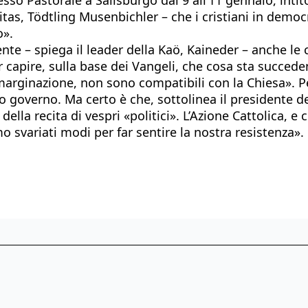
ritas, Tödtling Musenbichler – che i cristiani in dem
o».
te – spiega il leader della Kaö, Kaineder – anche le 
r capire, sulla base dei Vangeli, che cosa sta succed
 emarginazione, non sono compatibili con la Chiesa».
vo governo. Ma certo è che, sottolinea il presidente de
lla recita di vespri «politici». L’Azione Cattolica, e c
o svariati modi per far sentire la nostra resistenza».