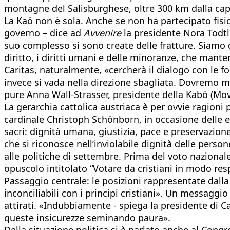
montagne del Salisburghese, oltre 300 km dalla capi
La Kaö non è sola. Anche se non ha partecipato fisi
governo – dice ad
Avvenire
la presidente Nora Tödtl
suo complesso si sono create delle fratture. Siamo d
diritto, i diritti umani e delle minoranze, che mante
Caritas, naturalmente, «cercherà il dialogo con le f
invece si vada nella direzione sbagliata. Dovremo m
pure Anna Wall-Strasser, presidente della Kabö (Movi
La gerarchia cattolica austriaca è per ovvie ragioni 
cardinale Christoph Schönborn, in occasione delle el
sacri: dignità umana, giustizia, pace e preservazion
che si riconosce nell’inviolabile dignità delle perso
alle politiche di settembre. Prima del voto nazional
opuscolo intitolato “Votare da cristiani in modo res
Passaggio centrale: le posizioni rappresentate dall
inconciliabili con i principi cristiani». Un messag
attirati. «Indubbiamente - spiega la presidente di Ca
queste insicurezze seminando paura».
Della situazione politica si è parlato anche al Congr