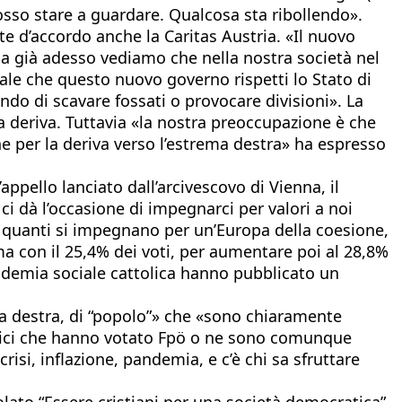
osso stare a guardare. Qualcosa sta ribollendo».
e d’accordo anche la Caritas Austria. «Il nuovo
a già adesso vediamo che nella nostra società nel
iale che questo nuovo governo rispetti lo Stato di
ando di scavare fossati o provocare divisioni». La
sa deriva. Tuttavia «la nostra preoccupazione è che
 per la deriva verso l’estrema destra» ha espresso
ppello lanciato dall’arcivescovo di Vienna, il
i dà l’occasione di impegnarci per valori a noi
re quanti si impegnano per un’Europa della coesione,
ima con il 25,4% dei voti, per aumentare poi al 28,8%
ccademia sociale cattolica hanno pubblicato un
ma destra, di “popolo”» che «sono chiaramente
ttolici che hanno votato Fpö o ne sono comunque
risi, inflazione, pandemia, e c’è chi sa sfruttare
olato “Essere cristiani per una società democratica”.