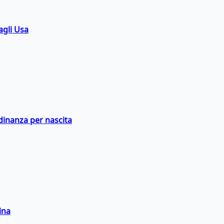
agli Usa
adinanza per nascita
ina