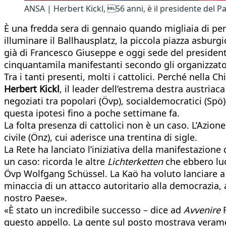
ANSA | Herbert Kickl, 56 anni, è il presidente del Pa
È una fredda sera di gennaio quando migliaia di pe
illuminare il Ballhausplatz, la piccola piazza asburg
già di Francesco Giuseppe e oggi sede del presidente 
cinquantamila manifestanti secondo gli organizzator
Tra i tanti presenti, molti i cattolici. Perché nella C
Herbert Kickl
, il leader dell’estrema destra austriaca
negoziati tra popolari (Övp), socialdemocratici (Spö
questa ipotesi fino a poche settimane fa.
La folta presenza di cattolici non è un caso. L’Azione
civile (Önz), cui aderisce una trentina di sigle.
La Rete ha lanciato l’iniziativa della manifestazione 
un caso: ricorda le altre
Lichterketten
che ebbero luog
Övp Wolfgang Schüssel. La Kaö ha voluto lanciare a s
minaccia di un attacco autoritario alla democrazia, ai
nostro Paese».
«È stato un incredibile successo – dice ad
Avvenire
F
questo appello. La gente sul posto mostrava veram