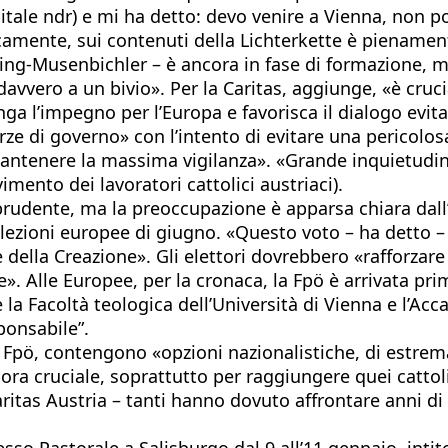
tale ndr) e mi ha detto: devo venire a Vienna, non p
camente, sui contenuti della Lichterkette è pienament
ing-Musenbichler – è ancora in fase di formazione, m
avvero a un bivio». Per la Caritas, aggiunge, «è cruc
nga l’impegno per l’Europa e favorisca il dialogo evit
orze di governo» con l’intento di evitare una pericolo
antenere la massima vigilanza». «Grande inquietudine
mento dei lavoratori cattolici austriaci).
prudente, ma la preoccupazione è apparsa chiara dall’a
ezioni europee di giugno. «Questo voto – ha detto – c
e della Creazione». Gli elettori dovrebbero «rafforza
ne». Alle Europee, per la cronaca, la Fpö è arrivata pr
e la Facoltà teologica dell’Università di Vienna e l’A
ponsabile”.
a Fpö, contengono «opzioni nazionalistiche, di estre
gio ora cruciale, soprattutto per raggiungere quei ca
ritas Austria – tanti hanno dovuto affrontare anni di c
esso Pastorale a Salisburgo dal 9 all’11 gennaio, intit