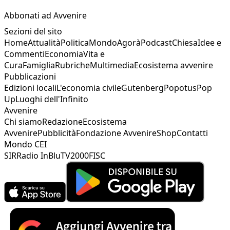
Abbonati ad Avvenire
Sezioni del sito
Home
Attualità
Politica
Mondo
Agorà
Podcast
Chiesa
Idee e
Commenti
Economia
Vita e
Cura
Famiglia
Rubriche
Multimedia
Ecosistema avvenire
Pubblicazioni
Edizioni locali
L'economia civile
Gutenberg
Popotus
Pop
Up
Luoghi dell'Infinito
Avvenire
Chi siamo
Redazione
Ecosistema
Avvenire
Pubblicità
Fondazione Avvenire
Shop
Contatti
Mondo CEI
SIR
Radio InBlu
TV2000
FISC