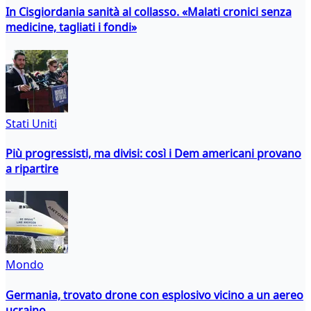
In Cisgiordania sanità al collasso. «Malati cronici senza
medicine, tagliati i fondi»
Stati Uniti
Più progressisti, ma divisi: così i Dem americani provano
a ripartire
Mondo
Germania, trovato drone con esplosivo vicino a un aereo
ucraino