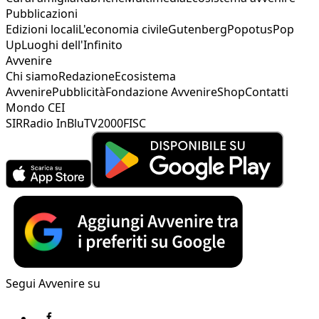
Pubblicazioni
Edizioni locali
L'economia civile
Gutenberg
Popotus
Pop
Up
Luoghi dell'Infinito
Avvenire
Chi siamo
Redazione
Ecosistema
Avvenire
Pubblicità
Fondazione Avvenire
Shop
Contatti
Mondo CEI
SIR
Radio InBlu
TV2000
FISC
Segui Avvenire su