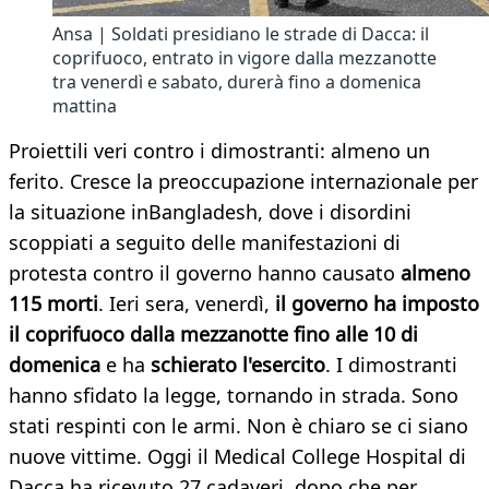
Ansa | Soldati presidiano le strade di Dacca: il
coprifuoco, entrato in vigore dalla mezzanotte
tra venerdì e sabato, durerà fino a domenica
mattina
Proiettili veri contro i dimostranti: almeno un
ferito. Cresce la preoccupazione internazionale per
la situazione inBangladesh, dove i disordini
scoppiati a seguito delle manifestazioni di
protesta contro il governo hanno causato
almeno
115 morti
. Ieri sera, venerdì,
il governo ha imposto
il coprifuoco dalla mezzanotte fino alle 10 di
domenica
e ha
schierato l'esercito
. I dimostranti
hanno sfidato la legge, tornando in strada. Sono
stati respinti con le armi. Non è chiaro se ci siano
nuove vittime. Oggi il Medical College Hospital di
Dacca ha ricevuto 27 cadaveri, dopo che per