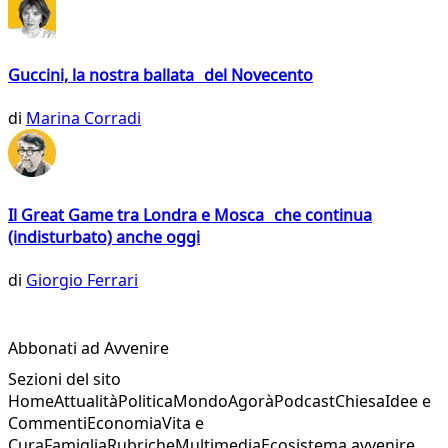
Guccini, la nostra ballata del Novecento
di
Marina Corradi
Il Great Game tra Londra e Mosca che continua
(indisturbato) anche oggi
di
Giorgio Ferrari
Abbonati ad Avvenire
Sezioni del sito
Home
Attualità
Politica
Mondo
Agorà
Podcast
Chiesa
Idee e
Commenti
Economia
Vita e
Cura
Famiglia
Rubriche
Multimedia
Ecosistema avvenire