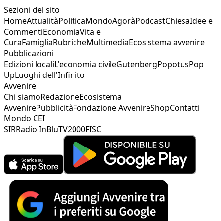
Sezioni del sito
Home
Attualità
Politica
Mondo
Agorà
Podcast
Chiesa
Idee e
Commenti
Economia
Vita e
Cura
Famiglia
Rubriche
Multimedia
Ecosistema avvenire
Pubblicazioni
Edizioni locali
L'economia civile
Gutenberg
Popotus
Pop
Up
Luoghi dell'Infinito
Avvenire
Chi siamo
Redazione
Ecosistema
Avvenire
Pubblicità
Fondazione Avvenire
Shop
Contatti
Mondo CEI
SIR
Radio InBlu
TV2000
FISC