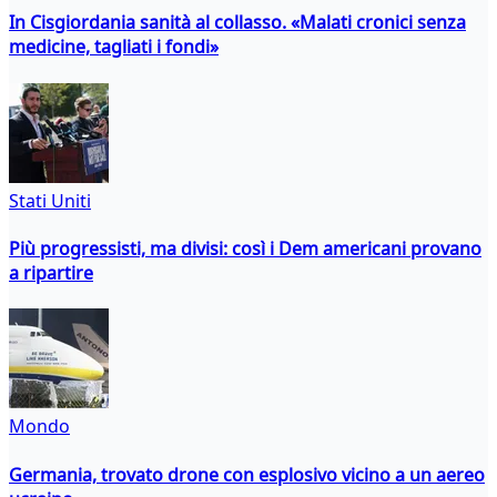
In Cisgiordania sanità al collasso. «Malati cronici senza
medicine, tagliati i fondi»
Stati Uniti
Più progressisti, ma divisi: così i Dem americani provano
a ripartire
Mondo
Germania, trovato drone con esplosivo vicino a un aereo