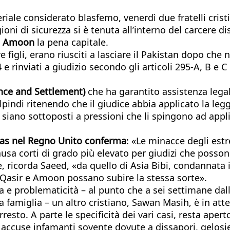
riale considerato blasfemo, venerdì due fratelli crist
ioni di sicurezza si è tenuta all’interno del carcere di
 e Amoon
la pena capitale.
e figli, erano riusciti a lasciare il Pakistan dopo che
14 e rinviati a giudizio secondo gli articoli 295-A, B 
ance and Settlement)
che ha garantito assistenza legal
walpindi ritenendo che il giudice abbia applicato la l
 siano sottoposti a pressioni che li spingono ad appl
aas nel Regno Unito conferma
: «Le minacce degli estr
sa corti di grado più elevato per giudizi che posso
tire, ricorda Saeed, «da quello di Asia Bibi, condannat
 Qasir e Amoon possano subire la stessa sorte».
ta e problematicità – al punto che a sei settimane dal
la famiglia – un altro cristiano, Sawan Masih, è in at
sto. A parte le specificità dei vari casi, resta aperto
 accuse infamanti sovente dovute a dissapori, gelosie 