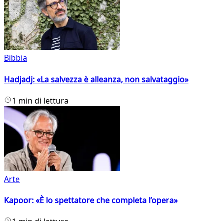
Bibbia
Hadjadj: «La salvezza è alleanza, non salvataggio»
1 min di lettura
Arte
Kapoor: «È lo spettatore che completa l’opera»