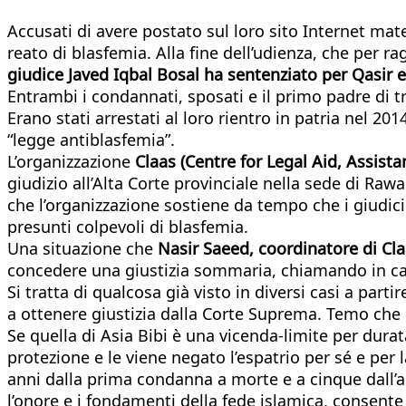
Accusati di avere postato sul loro sito Internet mate
reato di blasfemia. Alla fine dell’udienza, che per rag
giudice Javed Iqbal Bosal ha sentenziato per Qasir
Entrambi i condannati, sposati e il primo padre di tr
Erano stati arrestati al loro rientro in patria nel 20
“legge antiblasfemia”.
L’organizzazione
Claas (Centre for Legal Aid, Assist
giudizio all’Alta Corte provinciale nella sede di Ra
che l’organizzazione sostiene da tempo che i giudici
presunti colpevoli di blasfemia.
Una situazione che
Nasir Saeed, coordinatore di Cl
concedere una giustizia sommaria, chiamando in cau
Si tratta di qualcosa già visto in diversi casi a par
a ottenere giustizia dalla Corte Suprema. Temo che
Se quella di Asia Bibi è una vicenda-limite per dura
protezione e le viene negato l’espatrio per sé e per 
anni dalla prima condanna a morte e a cinque dall’arre
l’onore e i fondamenti della fede islamica, consente