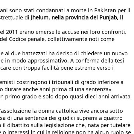
iani sono stati condannati a morte in Pakistan per il
strettuale di
Jhelum, nella provincia del Punjab, il
 nel 2011 erano emerse le accuse nei loro confronti.
e C del Codice penale, collettivamente noti come
e ai due battezzati ha deciso di chiedere un nuovo
egge in modo approssimativo. A conferma della tesi
icare con troppa facilità pene estreme verso i
emisti costringono i tribunali di grado inferiore a
no durare anche anni prima di una sentenza».
a in primo grado e solo dopo quasi dieci anni arrivata
l’assoluzione la donna cattolica vive ancora sotto
tesa di una sentenza dei giudici supremi a quattro
 il dibattito sulla legislazione che, nata per tutelare
o interessi in cui la religione non ha alcun ruolo se