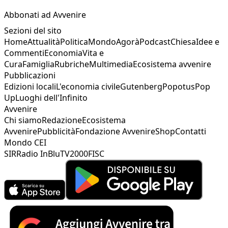
Abbonati ad Avvenire
Sezioni del sito
Home
Attualità
Politica
Mondo
Agorà
Podcast
Chiesa
Idee e
Commenti
Economia
Vita e
Cura
Famiglia
Rubriche
Multimedia
Ecosistema avvenire
Pubblicazioni
Edizioni locali
L'economia civile
Gutenberg
Popotus
Pop
Up
Luoghi dell'Infinito
Avvenire
Chi siamo
Redazione
Ecosistema
Avvenire
Pubblicità
Fondazione Avvenire
Shop
Contatti
Mondo CEI
SIR
Radio InBlu
TV2000
FISC