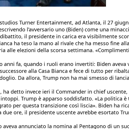
li studios Turner Entertainment, ad Atlanta, il 27 giu
escrivendo l’avversario uno (Biden) come una minacci
) dibattito, il presidente in carica era visibilmente sc
anca ha teso la mano al rivale che ha messo fine alla s
oria alle elezioni della scorsa settimana. «Complimen
 anni fa, quando i ruoli erano invertiti: Biden aveva v
successore alla Casa Bianca e fece di tutto per ribalt
oglio. Da allora, Trump non ha mai smesso di lanciare 
 ha detto invece ieri il Commander in chief uscente,
a intoppi. Trump è apparso soddisfatto. «La politica è
 grato per questa transizione così liscia». Biden ha 
rca due ore, il presidente uscente avrebbe esortato Tr
tto aveva annunciato la nomina al Pentagono di un suo