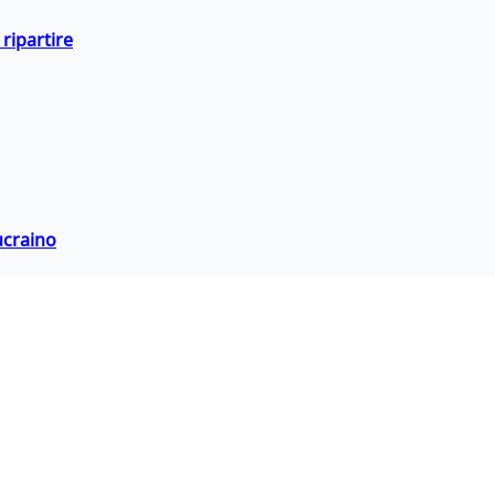
ripartire
ucraino