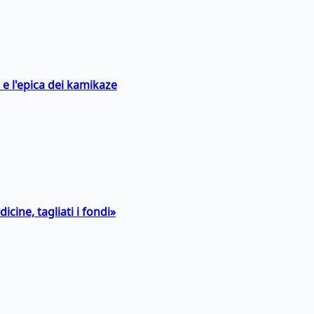
 e l'epica dei kamikaze
icine, tagliati i fondi»