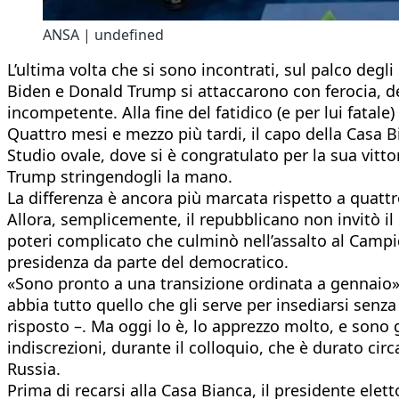
ANSA | undefined
L’ultima volta che si sono incontrati, sul palco deg
Biden e Donald Trump si attaccarono con ferocia, d
incompetente. Alla fine del fatidico (e per lui fatale
Quattro mesi e mezzo più tardi, il capo della Casa Bi
Studio ovale, dove si è congratulato per la sua vitt
Trump stringendogli la mano.
La differenza è ancora più marcata rispetto a quattro
Allora, semplicemente, il repubblicano non invitò il 
poteri complicato che culminò nell’assalto al Campid
presidenza da parte del democratico.
«Sono pronto a una transizione ordinata a gennaio»,
abbia tutto quello che gli serve per insediarsi senz
risposto –. Ma oggi lo è, lo apprezzo molto, e sono
indiscrezioni, durante il colloquio, che è durato ci
Russia.
Prima di recarsi alla Casa Bianca, il presidente ele