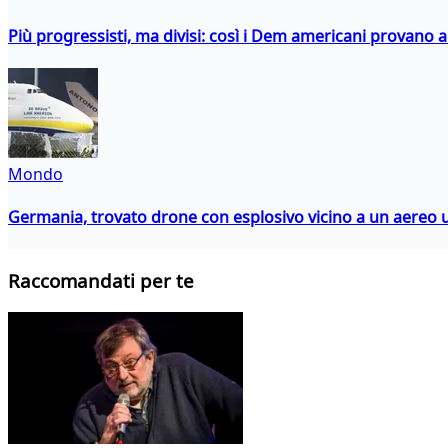
Più progressisti, ma divisi: così i Dem americani provano a 
Mondo
Germania, trovato drone con esplosivo vicino a un aereo 
Raccomandati per te