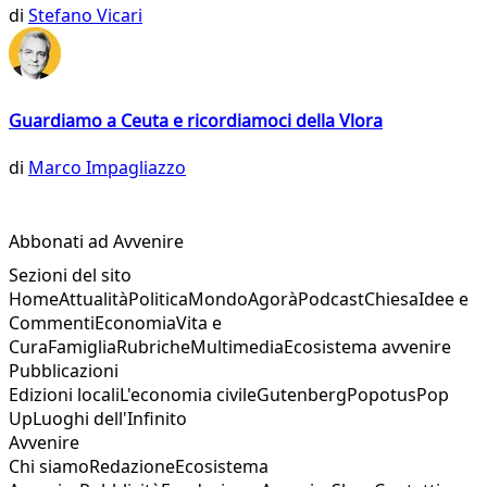
di
Stefano Vicari
Guardiamo a Ceuta e ricordiamoci della Vlora
di
Marco Impagliazzo
Abbonati ad Avvenire
Sezioni del sito
Home
Attualità
Politica
Mondo
Agorà
Podcast
Chiesa
Idee e
Commenti
Economia
Vita e
Cura
Famiglia
Rubriche
Multimedia
Ecosistema avvenire
Pubblicazioni
Edizioni locali
L'economia civile
Gutenberg
Popotus
Pop
Up
Luoghi dell'Infinito
Avvenire
Chi siamo
Redazione
Ecosistema