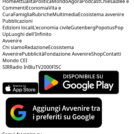
Home
Attualità
Politica
Mondo
Agorà
Podcast
Chiesa
Idee e
Commenti
Economia
Vita e
Cura
Famiglia
Rubriche
Multimedia
Ecosistema avvenire
Pubblicazioni
Edizioni locali
L'economia civile
Gutenberg
Popotus
Pop
Up
Luoghi dell'Infinito
Avvenire
Chi siamo
Redazione
Ecosistema
Avvenire
Pubblicità
Fondazione Avvenire
Shop
Contatti
Mondo CEI
SIR
Radio InBlu
TV2000
FISC