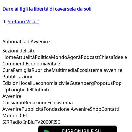
Dare ai figli la libertà di cavarsela da soli
di
Stefano Vicari
Abbonati ad Avvenire
Sezioni del sito
Home
Attualità
Politica
Mondo
Agorà
Podcast
Chiesa
Idee e
Commenti
Economia
Vita e
Cura
Famiglia
Rubriche
Multimedia
Ecosistema avvenire
Pubblicazioni
Edizioni locali
L'economia civile
Gutenberg
Popotus
Pop
Up
Luoghi dell'Infinito
Avvenire
Chi siamo
Redazione
Ecosistema
Avvenire
Pubblicità
Fondazione Avvenire
Shop
Contatti
Mondo CEI
SIR
Radio InBlu
TV2000
FISC