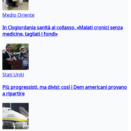
Medio Oriente
In Cisgiordania sanità al collasso. «Malati cronici senza
medicine, tagliati i fondi»
Stati Uniti
Più progressisti, ma divisi: così i Dem americani provano
a ripartire