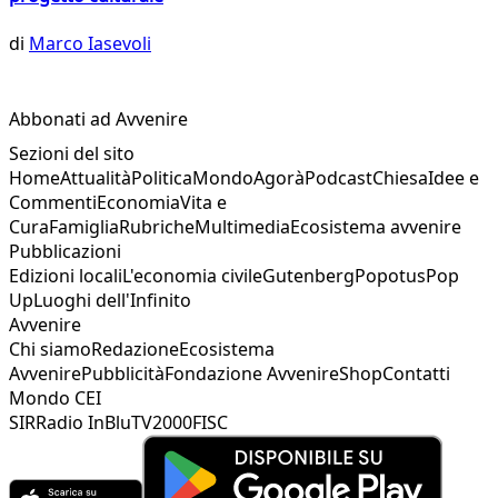
di
Marco Iasevoli
Abbonati ad Avvenire
Sezioni del sito
Home
Attualità
Politica
Mondo
Agorà
Podcast
Chiesa
Idee e
Commenti
Economia
Vita e
Cura
Famiglia
Rubriche
Multimedia
Ecosistema avvenire
Pubblicazioni
Edizioni locali
L'economia civile
Gutenberg
Popotus
Pop
Up
Luoghi dell'Infinito
Avvenire
Chi siamo
Redazione
Ecosistema
Avvenire
Pubblicità
Fondazione Avvenire
Shop
Contatti
Mondo CEI
SIR
Radio InBlu
TV2000
FISC