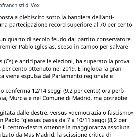
ofranchisti di Vox
sta a plebiscito sotto la bandiera dell’anti-
una partecipazione record superiore al 70 per cento
 un quarto di secolo feudo dal partito conservatore.
epremier Pablo Iglesias, sceso in campo per salvare
s (Cs) e anticipare le elezioni, ha superato la prova.
 per cento ottenuto nel 2019. E ingloba la gran
ica viene espulsa dal Parlamento regionale e
rio conferma 12/14 seggi (9,2 per cento) ora però
alusia, Murcia e nel Comune di Madrid, ma potrebbe
agitata dalle destre, versus «democrazia o fascismo»
on Pablo Iglesias passa da 7 a 10/11 seggi (8,2 per
é il centro-destra ottenne la maggioranza assoluta.
alzato da Mas Madrid, la scissione critica di