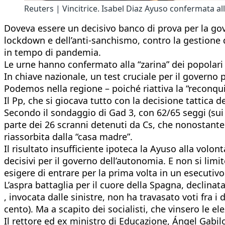
Reuters | Vincitrice. Isabel Diaz Ayuso confermata al
Doveva essere un decisivo banco di prova per la gove
lockdown e dell’anti-sanchismo, contro la gestione 
in tempo di pandemia.
Le urne hanno confermato alla “zarina” dei popolari 
In chiave nazionale, un test cruciale per il governo
Podemos nella regione – poiché riattiva la “reconqu
Il Pp, che si giocava tutto con la decisione tattica d
Secondo il sondaggio di Gad 3, con 62/65 seggi (sui
parte dei 26 scranni detenuti da Cs, che nonostante
riassorbita dalla “casa madre”.
Il risultato insufficiente ipoteca la Ayuso alla volo
decisivi per il governo dell’autonomia. E non si li
esigere di entrare per la prima volta in un esecutivo
L’aspra battaglia per il cuore della Spagna, declina
, invocata dalle sinistre, non ha travasato voti fra 
cento). Ma a scapito dei socialisti, che vinsero le 
Il rettore ed ex ministro di Educazione, Ángel Gabilo