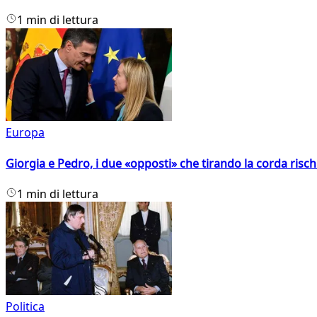
1 min di lettura
Europa
Giorgia e Pedro, i due «opposti» che tirando la corda risc
1 min di lettura
Politica