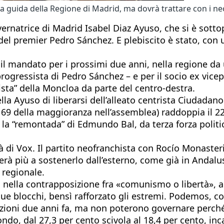
la guida della Regione di Madrid, ma dovrà trattare con i ne
rnatrice di Madrid Isabel Diaz Ayuso, che si è sottopo
del premier Pedro Sánchez. E plebiscito è stato, con 
il mandato per i prossimi due anni, nella regione da
 progressista di Pedro Sánchez – e per il socio ex vic
ista” della Moncloa da parte del centro-destra.
ella Ayuso di liberarsi dell’alleato centrista Ciudadano
 69 della maggioranza nell’assemblea) raddoppia il 22
 la “remontada” di Edmundo Bal, da terza forza polit
ntà di Vox. Il partito neofranchista con Rocío Monaste
miterà più a sostenerlo dall’esterno, come già in And
 regionale.
ta nella contrapposizione fra «comunismo o libertà», 
i due blocchi, bensì rafforzato gli estremi. Podemos, c
elezioni due anni fa, ma non poterono governare perch
ndo, dal 27,3 per cento scivola al 18,4 per cento, inc