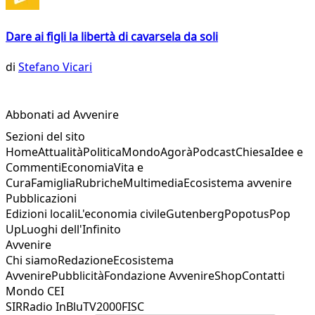
Dare ai figli la libertà di cavarsela da soli
di
Stefano Vicari
Abbonati ad Avvenire
Sezioni del sito
Home
Attualità
Politica
Mondo
Agorà
Podcast
Chiesa
Idee e
Commenti
Economia
Vita e
Cura
Famiglia
Rubriche
Multimedia
Ecosistema avvenire
Pubblicazioni
Edizioni locali
L'economia civile
Gutenberg
Popotus
Pop
Up
Luoghi dell'Infinito
Avvenire
Chi siamo
Redazione
Ecosistema
Avvenire
Pubblicità
Fondazione Avvenire
Shop
Contatti
Mondo CEI
SIR
Radio InBlu
TV2000
FISC