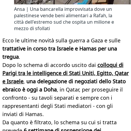
Ansa | Una bancarella improvvisata dove un
palestinese vende beni alimentari a Rafah, la
città dell'estremo sud che ospita un milione e
mezzo di sfollati
Ecco le ultime novità sulla guerra a Gaza e sulle
trattative in corso tra Israele e Hamas per una
tregua
.
Dopo lo schema di accordo uscito dai
colloqui di
Parigi tra le intelligence di Stati Uniti, Egitto, Qatar
e Israele
,
u
na delegazione di negoziati dello Stato
ebraico è oggi a Doha
, in Qatar, per proseguire il
confronto - su tavoli separati e sempre con i
rappresentanti degli Stati mediatori - con gli
inviati di Hamas.
Da quanto è filtrato, lo schema su cui si tratta
prevede
6 settimane di sospensione dei