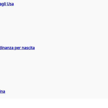
agli Usa
adinanza per nascita
ina