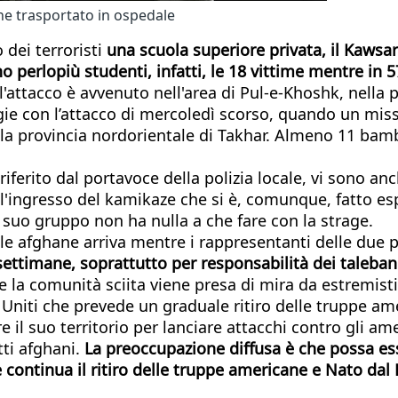
ene trasportato in ospedale
 dei terroristi
una scuola superiore privata, il Kawsar
o perlopiù studenti, infatti, le 18 vittime mentre in 57
l'attacco è avvenuto nell'area di Pul-e-Khoshk, nella 
ie con l’attacco di mercoledì scorso, quando un missi
ella provincia nordorientale di Takhar. Almeno 11 bam
iferito dal portavoce della polizia locale, vi sono anc
 l'ingresso del kamikaze che si è, comunque, fatto esp
l suo gruppo non ha nulla a che fare con la strage.
le afghane arriva mentre i rappresentanti delle due pa
settimane, soprattutto per responsabilità dei talebani
e la comunità sciita viene presa di mira da estremis
i Uniti che prevede un graduale ritiro delle truppe a
il suo territorio per lanciare attacchi contro gli amer
tti afghani.
La preoccupazione diffusa è che possa ess
e continua il ritiro delle truppe americane e Nato dal