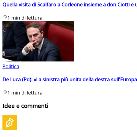
Quella visita di Scalfaro a Corleone insieme a don Ciotti e u
1 min di lettura
Politica
De Luca (Pd): «La sinistra più unita della destra sull'Europ
1 min di lettura
Idee e commenti