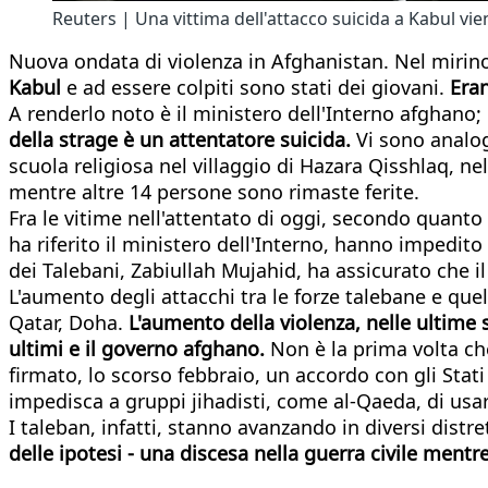
Reuters | Una vittima dell'attacco suicida a Kabul vi
Nuova ondata di violenza in Afghanistan. Nel mirino
Kabul
e ad essere colpiti sono stati dei giovani.
Eran
A renderlo noto è il ministero dell'Interno afghano; 
della strage è un attentatore suicida.
Vi sono analog
scuola religiosa nel villaggio di Hazara Qisshlaq, n
mentre altre 14 persone sono rimaste ferite.
Fra le vitime nell'attentato di oggi, secondo quanto r
ha riferito il ministero dell'Interno, hanno impedito
dei Talebani, Zabiullah Mujahid, ha assicurato che i
L'aumento degli attacchi tra le forze talebane e quel
Qatar, Doha.
L'aumento della violenza, nelle ultime 
ultimi e il governo afghano.
Non è la prima volta ch
firmato, lo scorso febbraio, un accordo con gli Stat
impedisca a gruppi jihadisti, come al-Qaeda, di usare 
I taleban, infatti, stanno avanzando in diversi distre
delle ipotesi - una discesa nella guerra civile mentr