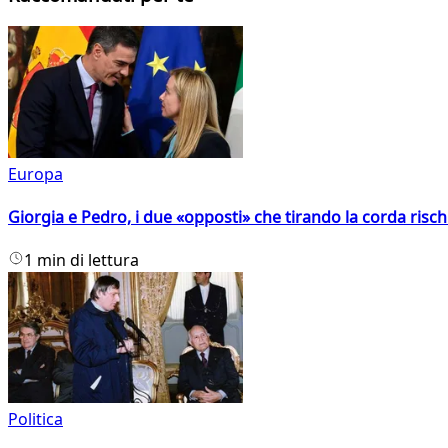
Europa
Giorgia e Pedro, i due «opposti» che tirando la corda risc
1 min di lettura
Politica