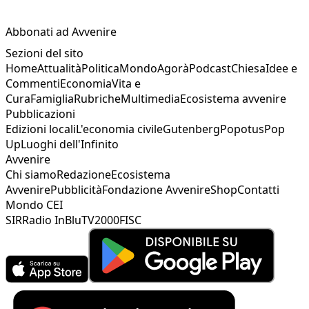
Abbonati ad Avvenire
Sezioni del sito
Home
Attualità
Politica
Mondo
Agorà
Podcast
Chiesa
Idee e
Commenti
Economia
Vita e
Cura
Famiglia
Rubriche
Multimedia
Ecosistema avvenire
Pubblicazioni
Edizioni locali
L'economia civile
Gutenberg
Popotus
Pop
Up
Luoghi dell'Infinito
Avvenire
Chi siamo
Redazione
Ecosistema
Avvenire
Pubblicità
Fondazione Avvenire
Shop
Contatti
Mondo CEI
SIR
Radio InBlu
TV2000
FISC