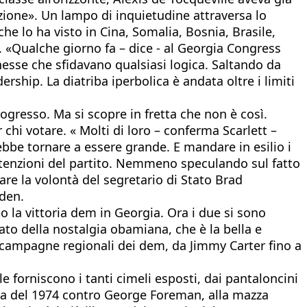
ezione». Un lampo di inquietudine attraversa lo
e lo ha visto in Cina, Somalia, Bosnia, Brasile,
. «Qualche giorno fa – dice - al Georgia Congress
esse che sfidavano qualsiasi logica. Saltando da
rship. La diatriba iperbolica è andata oltre i limiti
ogresso. Ma si scopre in fretta che non è così.
chi votare. « Molti di loro – conferma Scarlett –
e tornare a essere grande. E mandare in esilio i
ntenzioni del partito. Nemmeno speculando sul fatto
are la volontà del segretario di Stato Brad
iden.
o la vittoria dem in Georgia. Ora i due si sono
ato della nostalgia obamiana, che è la bella e
campagne regionali dei dem, da Jimmy Carter fino a
e forniscono i tanti cimeli esposti, dai pantaloncini
asa del 1974 contro George Foreman, alla mazza