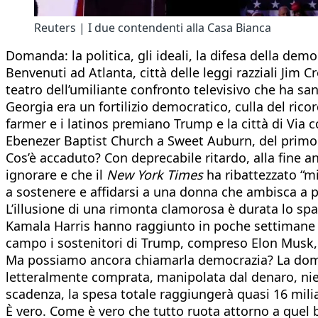
Reuters | I due contendenti alla Casa Bianca
Domanda: la politica, gli ideali, la difesa della dem
Benvenuti ad Atlanta, città delle leggi razziali Jim C
teatro dell’umiliante confronto televisivo che ha sa
Georgia era un fortilizio democratico, culla del rico
farmer e i latinos premiano Trump e la città di Via 
Ebenezer Baptist Church a Sweet Auburn, del primo 
Cos’è accaduto? Con deprecabile ritardo, alla fine an
ignorare e che il
New York Times
ha ribattezzato “mi
a sostenere e affidarsi a una donna che ambisca a po
L’illusione di una rimonta clamorosa è durata lo spaz
Kamala Harris hanno raggiunto in poche settimane la
campo i sostenitori di Trump, compreso Elon Musk, 
Ma possiamo ancora chiamarla democrazia? La doman
letteralmente comprata, manipolata dal denaro, nie
scadenza, la spesa totale raggiungerà quasi 16 miliard
È vero. Come è vero che tutto ruota attorno a quel bo