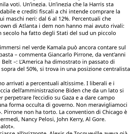
a voti. Un’inezia. Un’inezia che la Harris sta
bile e crediti fiscali a chi intende comprare la
i maschi neri: dal 6 al 12%. Percentuali che
town di Atlanta i dem non hanno mai avuto rivali:
n secolo ha fatto degli Stati del sud un piccolo
ali immersi nel verde Kamala può ancora contare sul
 basta – commenta Giancarlo Pirrone, da vent’anni
 Belt –: L’America ha dimostrato in passato di
 sopra del 50%, si trova in una posizione centralista
arrivati a percentuali altissime. I liberali e i
accia dell’amministrazione Biden che da un lato si
per perpetrare l’eccidio su Gaza e a dare campo
ti una forma occulta di governo. Non meravigliamoci
o». Pirrone non ha torto. La convention di Chicago è
termedi, Nancy Pelosi, John Kerry, Al Gore.
alot».
asse all’orizzonte, Alexis de Tocqueville aveva già