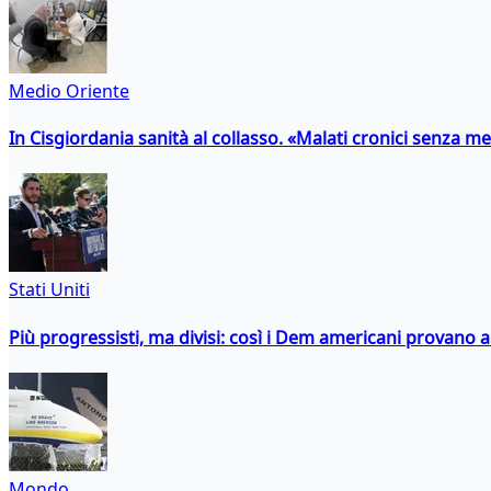
Medio Oriente
In Cisgiordania sanità al collasso. «Malati cronici senza med
Stati Uniti
Più progressisti, ma divisi: così i Dem americani provano a 
Mondo