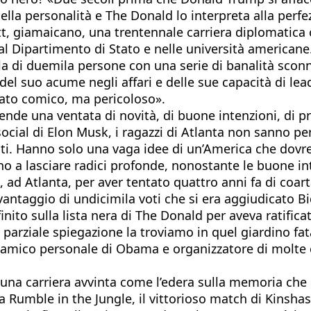
della personalità e The Donald lo interpreta alla perf
t, giamaicano, una trentennale carriera diplomatica ch
al Dipartimento di Stato e nelle università americane
a di duemila persone con una serie di banalità sconn
el suo acume negli affari e delle sue capacità di leade
ovato comico, ma pericoloso».
ende una ventata di novità, di buone intenzioni, di pr
cial di Elon Musk, i ragazzi di Atlanta non sanno per 
 Hanno solo una vaga idee di un’America che dovrebb
no a lasciare radici profonde, nonostante le buone i
ad Atlanta, per aver tentato quattro anni fa di coart
 vantaggio di undicimila voti che si era aggiudicato B
ito sulla lista nera di The Donald per aveva ratificat
parziale spiegazione la troviamo in quel giardino fat
 amico personale di Obama e organizzatore di molte 
i una carriera avvinta come l’edera sulla memoria che l
a Rumble in the Jungle, il vittorioso match di Kinsh