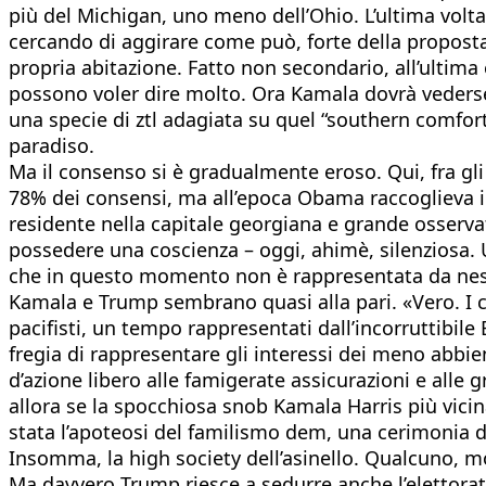
più del Michigan, uno meno dell’Ohio. L’ultima volta 
cercando di aggirare come può, forte della proposta 
propria abitazione. Fatto non secondario, all’ultima
possono voler dire molto. Ora Kamala dovrà vederse
una specie di ztl adagiata su quel “southern comfort”
paradiso.
Ma il consenso si è gradualmente eroso. Qui, fra gli 
78% dei consensi, ma all’epoca Obama raccoglieva i
residente nella capitale georgiana e grande osservat
possedere una coscienza – oggi, ahimè, silenziosa. U
che in questo momento non è rappresentata da ness
Kamala e Trump sembrano quasi alla pari. «Vero. I cosi
pacifisti, un tempo rappresentati dall’incorruttibil
fregia di rappresentare gli interessi dei meno abbien
d’azione libero alle famigerate assicurazioni e alle
allora se la spocchiosa snob Kamala Harris più vicin
stata l’apoteosi del familismo dem, una cerimonia do
Insomma, la high society dell’asinello. Qualcuno, 
Ma davvero Trump riesce a sedurre anche l’elettorat