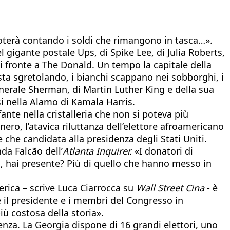
 voterà contando i soldi che rimangono in tasca…».
el gigante postale Ups, di Spike Lee, di Julia Roberts,
di fronte a The Donald. Un tempo la capitale della
i sta sgretolando, i bianchi scappano nei sobborghi, i
enerale Sherman, di Martin Luther King e della sua
i nella Alamo di Kamala Harris.
ante nella cristalleria che non si poteva più
ero, l’atavica riluttanza dell’elettore afroamericano
 che candidata alla presidenza degli Stati Uniti.
da Falcão dell’
Atlanta
Inquirer.
«I donatori di
o, hai presente? Più di quello che hanno messo in
rica – scrive Luca Ciarrocca su
Wall Street Cina
- è
 il presidente e i membri del Congresso in
più costosa della storia».
renza. La Georgia dispone di 16 grandi elettori, uno