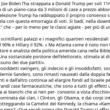
Joe Biden l’ha strappata a Donald Trump per soli 11mil
di un piano-casa da 3 milioni di case a prezzo abborda
 elezione Trump ha raddoppiato il proprio consenso su
la con questa emorragia di voti. Si badi, nella down
 che – per lo meno per le classi agiate - per più di u
scintillanti palazzi e i magnifici quartieri residenzi
l 90% e Hillary il 92%. « Ma Atlanta come è noto non
ore e analista della politica amerida cana nella Bible
na sostanziale porzione dell’elettorato, stimata al di
uno dei due partiti».
ddetti swingers, gli indecisi e gli insoddisfatti, sono 
e Bernie Sanders, sono rimasti nauseati dalla doppia f
ti e dall’altro continua ad elargire fondi ad Israele 
 grandi case farmaceutiche, che sono a tutti gli effet
a ai bianchi che ai neri per- consensi a vista d’occhi
minata dai clan, i Clinton, gli Obama, e dai corpi in
motteggiando la Camelot dei Kennedy, la chiama «Kam
o nero? «Due secoli prima che Donald Trump si affacci