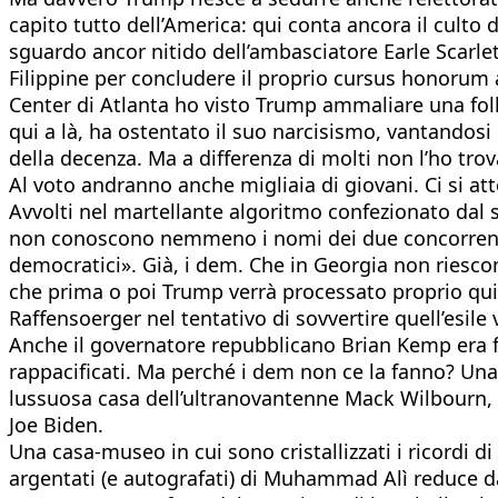
capito tutto dell’America: qui conta ancora il culto 
sguardo ancor nitido dell’ambasciatore Earle Scarlet
Filippine per concludere il proprio cursus honorum 
Center di Atlanta ho visto Trump ammaliare una foll
qui a là, ha ostentato il suo narcisismo, vantandosi d
della decenza. Ma a differenza di molti non l’ho tr
Al voto andranno anche migliaia di giovani. Ci si att
Avvolti nel martellante algoritmo confezionato dal so
non conoscono nemmeno i nomi dei due concorrenti.
democratici». Già, i dem. Che in Georgia non riesco
che prima o poi Trump verrà processato proprio qui, 
Raffensoerger nel tentativo di sovvertire quell’esile
Anche il governatore repubblicano Brian Kemp era fin
rappacificati. Ma perché i dem non ce la fanno? Una 
lussuosa casa dell’ultranovantenne Mack Wilbourn,
Joe Biden.
Una casa-museo in cui sono cristallizzati i ricordi d
argentati (e autografati) di Muhammad Alì reduce d