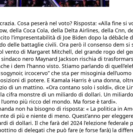
ocrazia. Cosa peserà nel voto? Risposta: «Alla fine si
row, della Coca Cola, della Delta Airlines, della Cnn, d
ncito l’impresentabilità di Joe Biden dopo la débâcle 
rdo delle battaglie civili. Ora però il consenso dem s
col vento di Margaret Mitchell, del grande rogo del g
sindaco nero Maynard Jackson rischia di trasformars
che i dem l’hanno visto. Stiamo parlando di quell’elef
sogynoir, ircocervo” che sta per misoginia dell’uomo n
sizioni di potere. E Kamala Harris è una donna, oltre
io di un mattino. «Ora contano solo i soldi», dice Lin
 cifra monstre di un miliardo di dollari. Un miliard
l’uomo più ricco del mondo. Ma forse è tardi».
da non ha bisogno di risposta: « La politica in Ame
nte di più e niente di meno. Quest’anno per eleggere
i di dollari. Il che farà del 2024 l’elezione federale 
ttino di delegati che può fare (e forse farà) la diffe