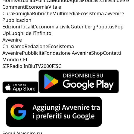
Home
Attualità
Politica
Mondo
Agorà
Podcast
Chiesa
Idee e
Commenti
Economia
Vita e
Cura
Famiglia
Rubriche
Multimedia
Ecosistema avvenire
Pubblicazioni
Edizioni locali
L'economia civile
Gutenberg
Popotus
Pop
Up
Luoghi dell'Infinito
Avvenire
Chi siamo
Redazione
Ecosistema
Avvenire
Pubblicità
Fondazione Avvenire
Shop
Contatti
Mondo CEI
SIR
Radio InBlu
TV2000
FISC
Segui Avvenire su