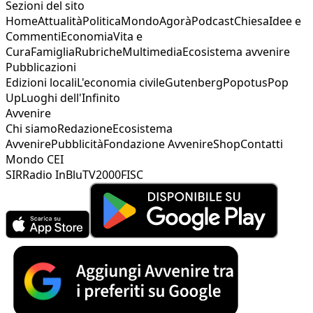
Sezioni del sito
Home
Attualità
Politica
Mondo
Agorà
Podcast
Chiesa
Idee e
Commenti
Economia
Vita e
Cura
Famiglia
Rubriche
Multimedia
Ecosistema avvenire
Pubblicazioni
Edizioni locali
L'economia civile
Gutenberg
Popotus
Pop
Up
Luoghi dell'Infinito
Avvenire
Chi siamo
Redazione
Ecosistema
Avvenire
Pubblicità
Fondazione Avvenire
Shop
Contatti
Mondo CEI
SIR
Radio InBlu
TV2000
FISC