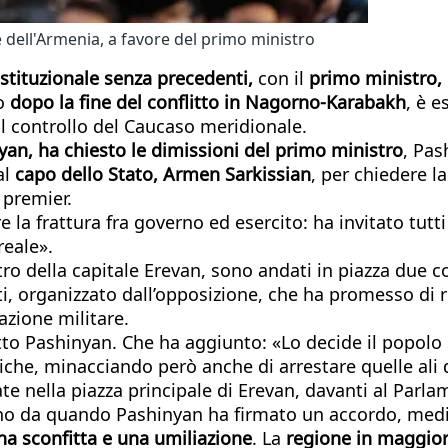
e dell'Armenia, a favore del primo ministro
 istituzionale senza precedenti,
con il
primo ministro,
to
dopo la fine del conflitto in Nagorno-Karabakh
, è e
il controllo del Caucaso meridionale.
yan, ha chiesto le dimissioni del primo ministro
, Pas
al
capo dello Stato, Armen Sarkissian
, per chiedere l
 premier.
 la frattura fra governo ed esercito: ha invitato tutti
reale».
centro della capitale Erevan, sono andati in piazza due 
ti, organizzato dall’opposizione, che ha promesso di r
azione militare.
tto Pashinyan. Che ha aggiunto: «Lo decide il popolo
iche, minacciando però anche di arrestare quelle ali 
cate nella piazza principale di Erevan, davanti al Parl
navano da quando Pashinyan ha firmato un accordo, me
a sconfitta e una umiliazione
. La
regione in maggior