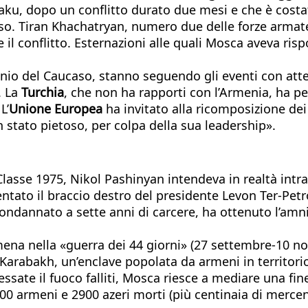
Baku, dopo un conflitto durato due mesi e che è costa
vaso. Tiran Khachatryan, numero due delle forze armat
nte il conflitto. Esternazioni alle quali Mosca aveva ri
io del Caucaso, stanno seguendo gli eventi con attenz
. La
Turchia
, che non ha rapporti con l’Armenia, ha pe
L’
Unione Europea
ha invitato alla ricomposizione de
n stato pietoso, per colpa della sua leadership».
asse 1975, Nikol Pashinyan intendeva in realtà intrap
ventato il braccio destro del presidente Levon Ter-Petr
ondannato a sette anni di carcere, ha ottenuto l’amni
mena nella «guerra dei 44 giorni» (27 settembre-10 n
-Karabakh, un’enclave popolata da armeni in territor
sate il fuoco falliti, Mosca riesce a mediare una fin
600 armeni e 2900 azeri morti (più centinaia di mercena