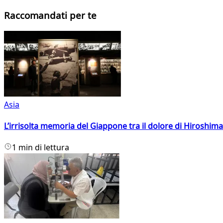
Raccomandati per te
Asia
L’irrisolta memoria del Giappone tra il dolore di Hiroshima
1 min di lettura