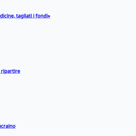
icine, tagliati i fondi»
ripartire
ucraino