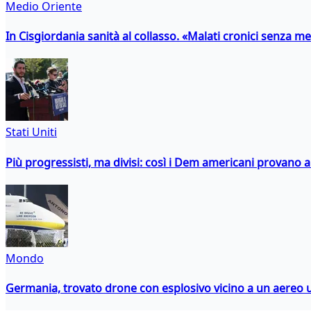
Medio Oriente
In Cisgiordania sanità al collasso. «Malati cronici senza med
Stati Uniti
Più progressisti, ma divisi: così i Dem americani provano a 
Mondo
Germania, trovato drone con esplosivo vicino a un aereo 