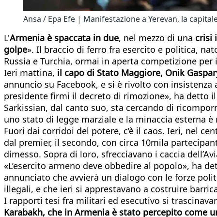
Ansa / Epa Efe | Manifestazione a Yerevan, la capital
L'
Armenia è spaccata in due
, nel mezzo di una
crisi
golpe
». Il braccio di ferro fra esercito e politica, na
Russia e Turchia, ormai in aperta competizione per 
Ieri mattina,
il capo di Stato Maggiore, Onik Gaspar
annuncio su Facebook, e si è rivolto con insistenza 
presidente firmi il decreto di rimozione», ha detto il
Sarkissian, dal canto suo, sta cercando di ricomporre
uno stato di legge marziale e la minaccia esterna è 
Fuori dai corridoi del potere, c’è il caos. Ieri, nel 
dal premier, il secondo, con circa 10mila partecipan
dimesso. Sopra di loro, sfrecciavano i caccia dell’Avi
«L’esercito armeno deve obbedire al popolo», ha de
annunciato che avvierà un dialogo con le forze polit
illegali, e che ieri si apprestavano a costruire barri
I rapporti tesi fra militari ed esecutivo si trasci
Karabakh, che in Armenia è stato percepito come un