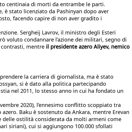
to centinaia di morti da entrambe le parti.
e, è stato licenziato da Pashinyan dopo aver
sposto, facendo capire di non aver gradito i
ione. Sergheij Lavrov, il ministro degli Esteri
rò voluto condannare l’azione dei militari, segno di
i contrasti, mentre
il presidente azero Aliyev, nemico
rendere la carriera di giornalista, ma è stato
ossyan, si è dato alla politica partecipando
stia nel 2011, lo stesso anno in cui ha fondato un
ovembre 2020), l’ennesimo conflitto scoppiato tra
io azero. Baku è sostenuto da Ankara, mentre Erevan
e delle ostilità considerata da molti armeni come
ri siriani), cui si aggiungono 100.000 sfollati