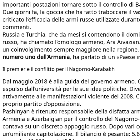
importanti postazioni tornare sotto il controllo di 
Due giorni fa, la goccia che ha fatto traboccare il 
criticato l’efficacia delle armi russe utilizzate dura
commenti.
Russia e Turchia, che da mesi si contendono il domin
russo, ha chiamato l’omologo armeno, Ara Aivazian
un coinvolgimento sempre maggiore nella regione. 
numero uno dell’Armenia
, ha parlato di un «Paese i
Il premier e il conflitto per il Nagorno-Karabakh
Dal maggio 2018 è alla guida del governo armeno. Cl
espulso dall’università per le sue idee politiche. Di
attivamente alle manifestazioni violente del 2008. C
proprio partito d’opposizione.
Pashinyan è ritenuto responsabile della disfatta ar
Armenia e Azerbaigian per il controllo del Nagorno
contava su un discreto appoggio russo. Dopo vari ces
un’umiliante capitolazione. Il bilancio è pesante: 5.