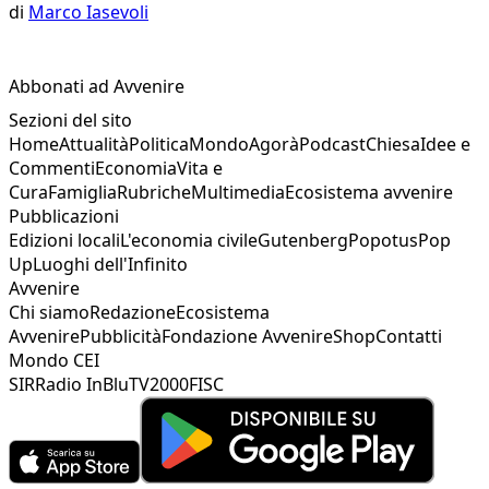
di
Marco Iasevoli
Abbonati ad Avvenire
Sezioni del sito
Home
Attualità
Politica
Mondo
Agorà
Podcast
Chiesa
Idee e
Commenti
Economia
Vita e
Cura
Famiglia
Rubriche
Multimedia
Ecosistema avvenire
Pubblicazioni
Edizioni locali
L'economia civile
Gutenberg
Popotus
Pop
Up
Luoghi dell'Infinito
Avvenire
Chi siamo
Redazione
Ecosistema
Avvenire
Pubblicità
Fondazione Avvenire
Shop
Contatti
Mondo CEI
SIR
Radio InBlu
TV2000
FISC