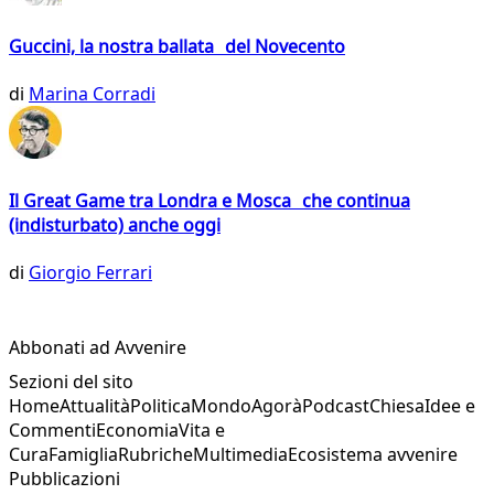
Guccini, la nostra ballata del Novecento
di
Marina Corradi
Il Great Game tra Londra e Mosca che continua
(indisturbato) anche oggi
di
Giorgio Ferrari
Abbonati ad Avvenire
Sezioni del sito
Home
Attualità
Politica
Mondo
Agorà
Podcast
Chiesa
Idee e
Commenti
Economia
Vita e
Cura
Famiglia
Rubriche
Multimedia
Ecosistema avvenire
Pubblicazioni