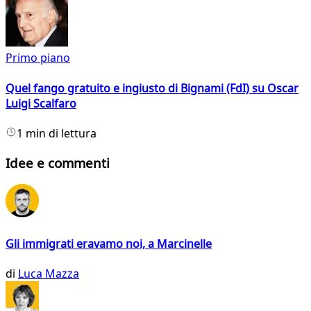
Primo piano
Quel fango gratuito e ingiusto di Bignami (FdI) su Oscar
Luigi Scalfaro
1 min di lettura
Idee e commenti
Gli immigrati eravamo noi, a Marcinelle
di
Luca Mazza