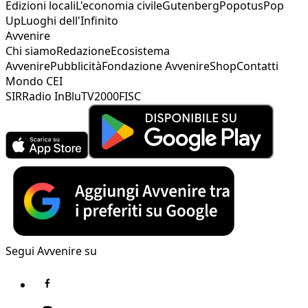
Edizioni locali
L'economia civile
Gutenberg
Popotus
Pop
Up
Luoghi dell'Infinito
Avvenire
Chi siamo
Redazione
Ecosistema
Avvenire
Pubblicità
Fondazione Avvenire
Shop
Contatti
Mondo CEI
SIR
Radio InBlu
TV2000
FISC
Segui Avvenire su