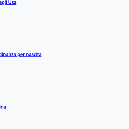
agli Usa
adinanza per nascita
ina