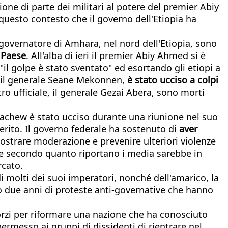
one di parte dei militari al potere del premier Abiy
n questo contesto che il governo dell'Etiopia ha
l governatore di Amhara, nel nord dell'Etiopia, sono
l Paese
. All'alba di ieri il premier Abiy Ahmed si è
"il golpe è stato sventato" ed esortando gli etiopi a
to, il generale Seane Mekonnen,
è stato ucciso a colpi
tro ufficiale, il generale Gezai Abera, sono morti
achew è stato ucciso durante una riunione nel suo
ferito. Il governo federale ha sostenuto di
aver
ostrare moderazione e prevenire ulteriori violenze
che secondo quanto riportano i media sarebbe in
rcato.
i molti dei suoi imperatori, nonché dell'amarico, la
 due anni di proteste anti-governative che hanno
orzi per riformare una nazione che ha conosciuto
ermesso ai gruppi di dissidenti di rientrare nel