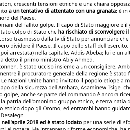
tori, crescenti tensioni etniche e una chiara opposizi
gito
a un tentativo di attentato con una granata
: è i
nord del Paese.
omani del fallito golpe. Il capo di Stato maggiore e i
ntato colpo di Stato che
ha rischiato di sconvolgere i
iscorso trasmesso dalla tv di Stato per annunciare che 
bero dividere il Paese. Il capo dello staff dell'eserci
oi arrestata) nella capitale, Addis Abeba; lui e un al
 ha detto il primo ministro Abiy Ahmed.
nnen, è stato ucciso insieme a un consigliere. Amb
mentre il procuratore generale della regione è stato 
.
Le Nazioni Unite hanno invitato il popolo etiope a m
l capo della sicurezza dell'Amhara, Asaminew Tsige, 
lito golpe, anche se parte del commando è ancora rice
 la patria dell'omonimo gruppo etnico, e terra natia d
po etnico dopo gli Oromo, ed entrambi hanno guidato
 Desalegn.
 nell'aprile 2018 ed è stato lodato
per una serie di sf
orti al potere. Ha intrapreso riforme economiche, ha p