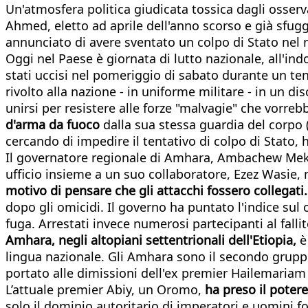
Un'atmosfera politica giudicata tossica dagli osserva
Ahmed, eletto ad aprile dell'anno scorso e già sfug
annunciato di avere sventato un colpo di Stato nel 
Oggi nel Paese è giornata di lutto nazionale, all'ind
stati uccisi nel pomeriggio di sabato durante un te
rivolto alla nazione - in uniforme militare - in un d
unirsi per resistere alle forze "malvagie" che vorreb
d'arma da fuoco
dalla sua stessa guardia del corpo (p
cercando di impedire il tentativo di colpo di Stato,
Il governatore regionale di Amhara, Ambachew Meko
ufficio insieme a un suo collaboratore, Ezez Wasie, 
motivo di pensare che gli attacchi fossero collegati
dopo gli omicidi. Il governo ha puntato l'indice su
fuga. Arrestati invece numerosi partecipanti al fal
Amhara, negli altopiani settentrionali dell'Etiopia,
è
lingua nazionale. Gli Amhara sono il secondo grup
portato alle dimissioni dell'ex premier Hailemariam
L’attuale premier Abiy, un Oromo,
ha preso il potere
solo il dominio autoritario di imperatori e uomini f