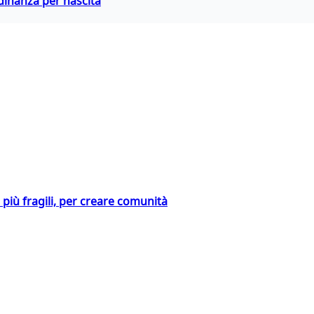
adinanza per nascita
i più fragili, per creare comunità