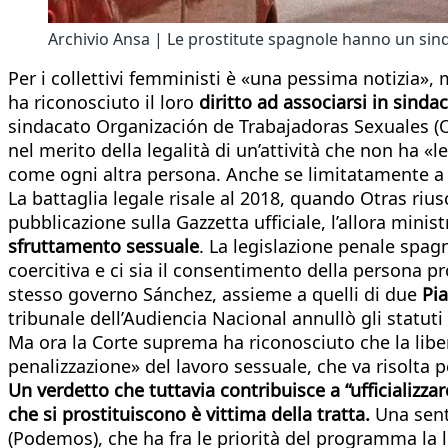
Archivio Ansa | Le prostitute spagnole hanno un sinda
Per i collettivi femministi è «una pessima notizia»,
ha riconosciuto il loro
diritto ad associarsi in sinda
sindacato Organización de Trabajadoras Sexuales (Otr
nel merito della legalità di un’attività che non ha «
come ogni altra persona. Anche se limitatamente 
La battaglia legale risale al 2018, quando Otras riusc
pubblicazione sulla Gazzetta ufficiale, l’allora mini
sfruttamento sessuale
. La legislazione penale spag
coercitiva e ci sia il consentimento della persona pr
stesso governo Sánchez, assieme a quelli di due
Pia
tribunale dell’Audiencia Nacional annullò gli statuti 
Ma ora la Corte suprema ha riconosciuto che la liber
penalizzazione» del lavoro sessuale, che va risolta pe
Un verdetto che tuttavia contribuisce a “ufficializza
che si prostituiscono è vittima della tratta.
Una sent
(Podemos), che ha fra le priorità del programma la leg