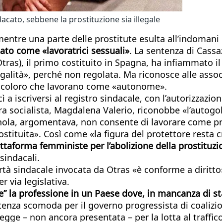
cato, sebbene la prostituzione sia illegale
 mentre una parte delle prostitute esulta all’indoman
cato come «lavoratrici sessuali»
. La sentenza di Cassa
as), il primo costituito in Spagna, ha infiammato il 
legalità», perché non regolata. Ma riconosce alle assoc
a coloro che lavorano come «autonome».
ì a iscriversi al registro sindacale, con l’autorizzazi
stra socialista, Magdalena Valerio, riconobbe «l’autogo
nola, argomentava, non consente di lavorare come pros
ostituita». Così come «la figura del protettore resta c
ttaforma femministe per l’abolizione della prostituzi
sindacali.
tà sindacale invocata da Otras «è conforme a diritto»
r via legislativa.
re” la professione in un Paese dove, in mancanza di sta
enza scomoda per il governo progressista di coalizio
ge – non ancora presentata – per la lotta al traffico e