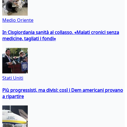
Medio Oriente
In Cisgiordania sanità al collasso. «Malati cronici senza
medicine, tagliati i fondi»
Stati Uniti
Più progressisti, ma divisi: così i Dem americani provano
a ripartire