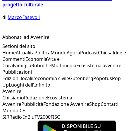
progetto culturale
di
Marco Iasevoli
Abbonati ad Avvenire
Sezioni del sito
Home
Attualità
Politica
Mondo
Agorà
Podcast
Chiesa
Idee e
Commenti
Economia
Vita e
Cura
Famiglia
Rubriche
Multimedia
Ecosistema avvenire
Pubblicazioni
Edizioni locali
L'economia civile
Gutenberg
Popotus
Pop
Up
Luoghi dell'Infinito
Avvenire
Chi siamo
Redazione
Ecosistema
Avvenire
Pubblicità
Fondazione Avvenire
Shop
Contatti
Mondo CEI
SIR
Radio InBlu
TV2000
FISC