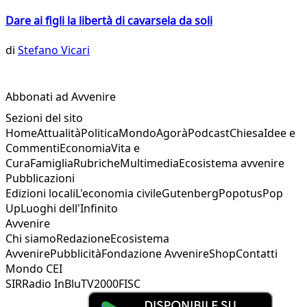
Dare ai figli la libertà di cavarsela da soli
di
Stefano Vicari
Abbonati ad Avvenire
Sezioni del sito
Home
Attualità
Politica
Mondo
Agorà
Podcast
Chiesa
Idee e
Commenti
Economia
Vita e
Cura
Famiglia
Rubriche
Multimedia
Ecosistema avvenire
Pubblicazioni
Edizioni locali
L'economia civile
Gutenberg
Popotus
Pop
Up
Luoghi dell'Infinito
Avvenire
Chi siamo
Redazione
Ecosistema
Avvenire
Pubblicità
Fondazione Avvenire
Shop
Contatti
Mondo CEI
SIR
Radio InBlu
TV2000
FISC